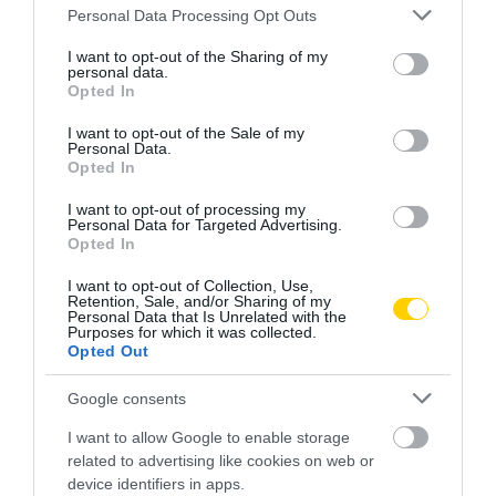
Please note that this website/app uses one or more Google
Personal Data Processing Opt Outs
services and may gather and store information including but
not limited to your visit or usage behaviour. You may click to
I want to opt-out of the Sharing of my
personal data.
grant or deny consent to Google and its third-party tags to
Opted In
use your data for below specified purposes in below Google
EMLÉKEK
TEMETKEZÉS
CÍMKE:
consent section.
I want to opt-out of the Sale of my
Personal Data.
Opted In
I want to opt-out of processing my
Personal Data for Targeted Advertising.
AJÁNLÓ
Opted In
I want to opt-out of Collection, Use,
Retention, Sale, and/or Sharing of my
Personal Data that Is Unrelated with the
Purposes for which it was collected.
Opted Out
Google consents
I want to allow Google to enable storage
related to advertising like cookies on web or
device identifiers in apps.