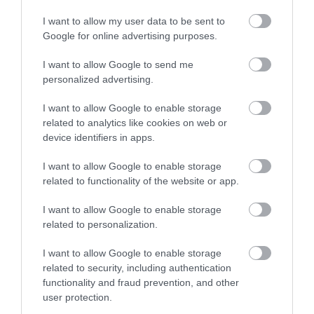
NEM TE VAGY BÉNA, CSAK AZ
MIT EGYÜNK, HA 70 FELETT IS
I want to allow my user data to be sent to
APP HISZI MAGÁRÓL, HOGY
SZERETNÉNK ÖNÁLLÓAN
Google for online advertising purposes.
MINDENKI 23 ÉVES
MENNI A PIACRA?
INFORMATIKUS
2026. AUGUSZTUS 05.
I want to allow Google to send me
2026. AUGUSZTUS 07.
personalized advertising.
I want to allow Google to enable storage
related to analytics like cookies on web or
device identifiers in apps.
I want to allow Google to enable storage
related to functionality of the website or app.
I want to allow Google to enable storage
related to personalization.
I want to allow Google to enable storage
FELJELENTÉS A GONDOSÓRA
HA AZ UNOKÁD SÍRVA HÍV
related to security, including authentication
PROGRAM ÜGYÉBEN: BAJBAN
PÉNZÉRT, ELŐBB KÉRDEZD
functionality and fraud prevention, and other
VAN A SZOLGÁLTATÁS? 7
MEG A CSALÁDI JELSZÓT
user protection.
KÉRDÉS, AMIRE MINDEN
2026. JÚLIUS 29.
IDŐSNEK TUDNIA KELL A