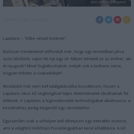
okos sirko segitsegevel
SENIOR.HU
2021. JÚLIUS 12.
Lapidaris – “kőbe vésett történet”.
Biztosan mindenkivel előfordult már, hogy egy temetőben járva
azon tűnődött, vajon kit rejt egy sír. Milyen lehetett az az ember, aki
itt nyugszik? Mivel foglalkozhatott, melyik volt a kedvenc verse,
hogyan töltötte a szabadidejét?
Mostantól már nem kell találgatásokba bocsátkozni, hiszen a
Lapidaris okos kő segítségével teljes élettörténetek tárulhatnak fel
előttünk. A Lapidaris a legmodernebb technológiákat alkalmazza, a
kezeléséhez pedig elegendő egy okostelefon.
Egyszerűen csak a sírhelyen kell elhelyezni egy interaktív eszközt,
ami a világhírű Hollóházi Porcelángyárban kerül előállításra. A kő