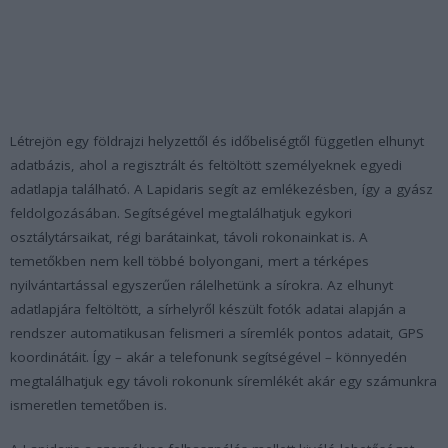
Létrejön egy földrajzi helyzettől és időbeliségtől független elhunyt
adatbázis, ahol a regisztrált és feltöltött személyeknek egyedi
adatlapja található. A Lapidaris segít az emlékezésben, így a gyász
feldolgozásában. Segítségével megtalálhatjuk egykori
osztálytársaikat, régi barátainkat, távoli rokonainkat is. A
temetőkben nem kell többé bolyongani, mert a térképes
nyilvántartással egyszerűen rálelhetünk a sírokra. Az elhunyt
adatlapjára feltöltött, a sírhelyről készült fotók adatai alapján a
rendszer automatikusan felismeri a síremlék pontos adatait, GPS
koordinátáit. Így – akár a telefonunk segítségével – könnyedén
megtalálhatjuk egy távoli rokonunk síremlékét akár egy számunkra
ismeretlen temetőben is.