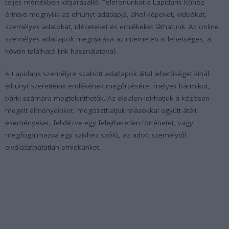
teljes mértékben időjárásálló. Telefonunkat a Lapidaris Kőhöz
érintve megnyílik az elhunyt adatlapja, ahol képeket, videókat,
személyes adatokat, idézeteket és emlékeket láthatunk. Az online
személyes adatlapok megnyitása az interneten is lehetséges, a
kövön található link használatával.
A Lapidaris személyre szabott adatlapok által lehetőséget kínál
elhunyt szeretteink emlékének megőrzésére, melyek bármikor,
bárki számára megtekinthetők. Az oldalon leírhatjuk a közösen
megélt élményeinket, megoszthatjuk másokkal együtt átélt
eseményeket, felidézve egy felejthetetlen történetet, vagy
megfogalmazva egy szívhez szóló, az adott személytől
elválaszthatatlan emlékünket.