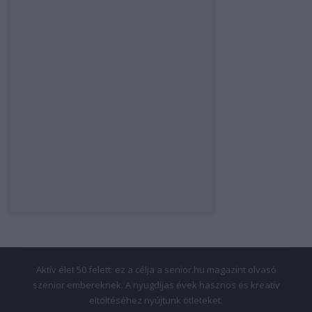
Aktív élet 50 felett: ez a célja a senior.hu magazint olvasó
szenior embereknek. A nyugdíjas évek hasznos és kreatív
eltöltéséhez nyújtunk ötleteket.