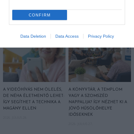
VÁLASZT
2026. JÚLIUS 30.
CONFIRM
Data Deletion
Data Access
Privacy Policy
A VIDEÓHÍVÁS NEM ÖLELÉS,
A KÖNYVTÁR, A TEMPLOM
DE NÉHA ÉLETMENTŐ LEHET:
VAGY A SZOMSZÉD
ÍGY SEGÍTHET A TECHNIKA A
NAPPALIJA? ÍGY NÉZHET KI A
MAGÁNY ELLEN
JÖVŐ HŰSÖLŐHELYE
IDŐSEKNEK
2026. JÚLIUS 28.
2026. JÚLIUS 27.