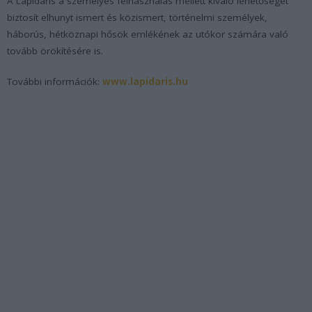
A Lapidaris a személyes felhasználás mellett kiváló lehetőséget
biztosít elhunyt ismert és közismert, történelmi személyek,
háborús, hétköznapi hősök emlékének az utókor számára való
tovább örökítésére is.
További információk:
www.lapidaris.hu