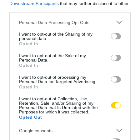
Downstream Participants
that may further disclose it to other
third parties.
Please note that this website/app uses one or more Google
Personal Data Processing Opt Outs
services and may gather and store information including but
not limited to your visit or usage behaviour. You may click to
I want to opt-out of the Sharing of my
personal data.
grant or deny consent to Google and its third-party tags to
Opted In
use your data for below specified purposes in below Google
consent section.
I want to opt-out of the Sale of my
Personal Data.
Opted In
I want to opt-out of processing my
Personal Data for Targeted Advertising.
Opted In
I want to opt-out of Collection, Use,
Retention, Sale, and/or Sharing of my
Personal Data that Is Unrelated with the
Purposes for which it was collected.
Opted Out
Google consents