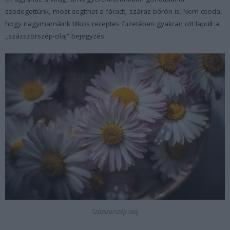
szedegettünk, most segíthet a fáradt, száraz bőrön is. Nem csoda,
hogy nagymamáink titkos receptes füzetében gyakran ott lapult a
„százszorszép-olaj” bejegyzés.
Százszorszép olaj