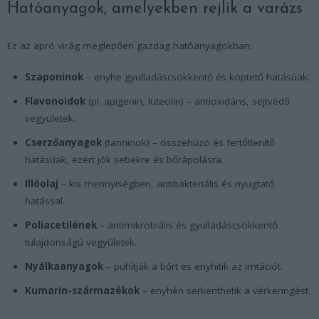
Hatóanyagok, amelyekben rejlik a varázs
Ez az apró virág meglepően gazdag hatóanyagokban:
Szaponinok
– enyhe gyulladáscsökkentő és köptető hatásúak.
Flavonoidok
(pl. apigenin, luteolin) – antioxidáns, sejtvédő
vegyületek.
Cserzőanyagok
(tanninok) – összehúzó és fertőtlenítő
hatásúak, ezért jók sebekre és bőrápolásra.
Illóolaj
– kis mennyiségben, antibakteriális és nyugtató
hatással.
Poliacetilének
– antimikrobiális és gyulladáscsökkentő
tulajdonságú vegyületek.
Nyálkaanyagok
– puhítják a bőrt és enyhítik az irritációt.
Kumarin-származékok
– enyhén serkenthetik a vérkeringést.