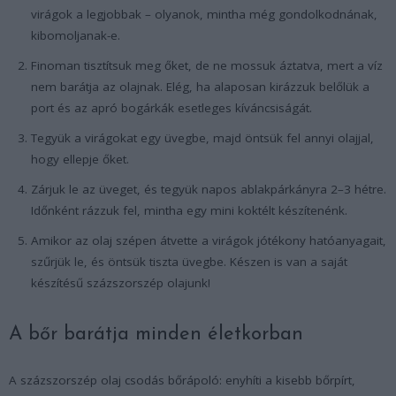
virágok a legjobbak – olyanok, mintha még gondolkodnának,
kibomoljanak-e.
Finoman tisztítsuk meg őket, de ne mossuk áztatva, mert a víz
nem barátja az olajnak. Elég, ha alaposan kirázzuk belőlük a
port és az apró bogárkák esetleges kíváncsiságát.
Tegyük a virágokat egy üvegbe, majd öntsük fel annyi olajjal,
hogy ellepje őket.
Zárjuk le az üveget, és tegyük napos ablakpárkányra 2–3 hétre.
Időnként rázzuk fel, mintha egy mini koktélt készítenénk.
Amikor az olaj szépen átvette a virágok jótékony hatóanyagait,
szűrjük le, és öntsük tiszta üvegbe. Készen is van a saját
készítésű százszorszép olajunk!
A bőr barátja minden életkorban
A százszorszép olaj csodás bőrápoló: enyhíti a kisebb bőrpírt,