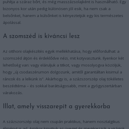
puhítja a száraz bőrt, és még masszázsolajként is használható. Egy
bizonyos kor után pedig különösen jól esik, ha nem csak a
belsőnket, hanem a külsőnket is kényeztetjük egy kis természetes
ápolással.
A szomszéd is kíváncsi lesz
Az otthoni olajkészítés egyik mellékhatása, hogy előfordulhat: a
szomszéd átjön és érdeklődve nézi, mit kotyvasztunk. Ilyenkor két
lehetőség van: vagy eláruljuk a titkot, vagy mosolyogva közöljük,
hogy „új csodaszérumon dolgozunk, amitől garantáltan kisimul a
ráncok és a lelkünk is”. Akárhogy is, a százszorszép olaj tökéletes
beszédtéma – és sokkal barátságosabb, mint a gyógyszertárban
várakozás.
Illat, amely visszarepít a gyerekkorba
A százszorszép olaj nem csupán praktikus, hanem nosztalgikus
élményt is ad. Amikor kinyitjuk az üveget és megérezzük a virágok