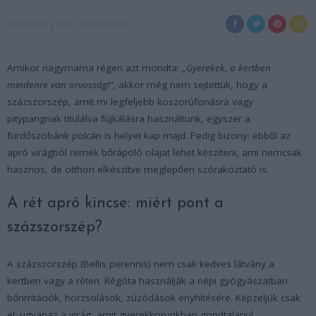
SENIOR.HU
2025. SZEPTEMBER 12.
Amikor nagymama régen azt mondta:
„Gyerekek, a kertben
mindenre van orvosság!”
, akkor még nem sejtettük, hogy a
százszorszép, amit mi legfeljebb koszorúfonásra vagy
pitypangnak titulálva fújkálásra használtunk, egyszer a
fürdőszobánk polcán is helyet kap majd. Pedig bizony: ebből az
apró virágból remek bőrápoló olajat lehet készíteni, ami nemcsak
hasznos, de otthon elkészítve meglepően szórakoztató is.
A rét apró kincse: miért pont a
százszorszép?
A százszorszép (Bellis perennis) nem csak kedves látvány a
kertben vagy a réten. Régóta használják a népi gyógyászatban
bőrirritációk, horzsolások, zúzódások enyhítésére. Képzeljük csak
el: ugyanaz a virág, amit gyerekkorunkban gondtalanul