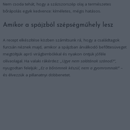
Nem csoda tehát, hogy a százszorszép olaj a természetes
bőrápolás egyik kedvence: kíméletes, mégis hatásos.
Amikor a spájzból szépségműhely lesz
A recept elkészítése közben számítsunk rá, hogy a családtagok
furcsán néznek majd, amikor a spájzban árválkodó befőttesüveget
megtöltjük apró virágbimbókkal és nyakon öntjük jóféle
olívaolajjal. Ha valaki rákérdez:
„Ugye nem salátának szánod?”
,
nyugodtan feleljük:
„Ez a bőrömnek készül, nem a gyomromnak!”
–
és élvezzük a pillanatnyi döbbenetet.