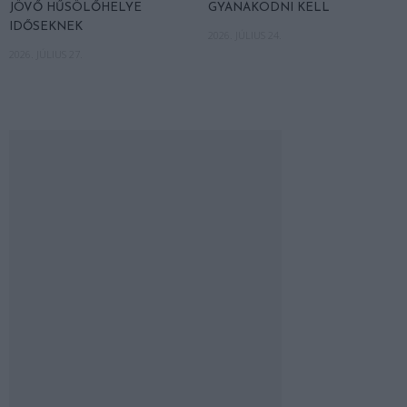
JÖVŐ HŰSÖLŐHELYE
GYANAKODNI KELL
IDŐSEKNEK
2026. JÚLIUS 24.
2026. JÚLIUS 27.