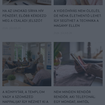
HA AZ UNOKÁD SÍRVA HÍV
A VIDEÓHÍVÁS NEM ÖLELÉS,
PÉNZÉRT, ELŐBB KÉRDEZD
DE NÉHA ÉLETMENTŐ LEHET:
MEG A CSALÁDI JELSZÓT
ÍGY SEGÍTHET A TECHNIKA A
MAGÁNY ELLEN
2026. JÚLIUS 29.
2026. JÚLIUS 28.
A KÖNYVTÁR, A TEMPLOM
NEM MINDEN RENDŐR
VAGY A SZOMSZÉD
RENDŐR, AKI TELEFONÁL:
NAPPALIJA? ÍGY NÉZHET KI A
EGY MONDAT, AMITŐL