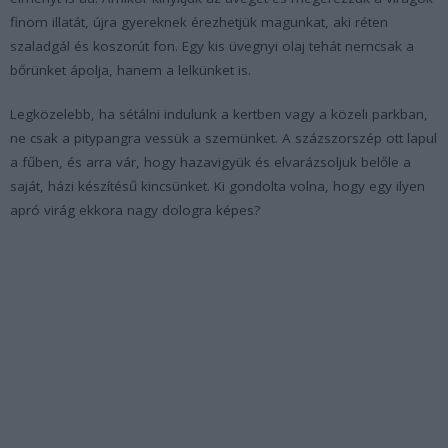
finom illatát, újra gyereknek érezhetjük magunkat, aki réten
szaladgál és koszorút fon. Egy kis üvegnyi olaj tehát nemcsak a
bőrünket ápolja, hanem a lelkünket is.
Legközelebb, ha sétálni indulunk a kertben vagy a közeli parkban,
ne csak a pitypangra vessük a szemünket. A százszorszép ott lapul
a fűben, és arra vár, hogy hazavigyük és elvarázsoljuk belőle a
saját, házi készítésű kincsünket. Ki gondolta volna, hogy egy ilyen
apró virág ekkora nagy dologra képes?