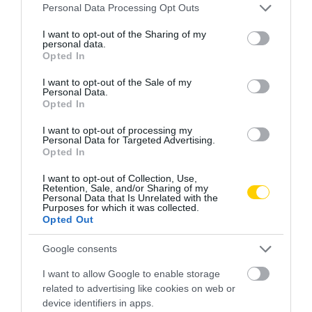
Please note that this website/app uses one or more Google
Personal Data Processing Opt Outs
services and may gather and store information including but
not limited to your visit or usage behaviour. You may click to
I want to opt-out of the Sharing of my
personal data.
grant or deny consent to Google and its third-party tags to
Opted In
use your data for below specified purposes in below Google
consent section.
I want to opt-out of the Sale of my
Personal Data.
100 ÉV FELETT
CÍMKE:
Opted In
I want to opt-out of processing my
Personal Data for Targeted Advertising.
Opted In
AJÁNLÓ
I want to opt-out of Collection, Use,
Retention, Sale, and/or Sharing of my
Personal Data that Is Unrelated with the
Purposes for which it was collected.
Opted Out
Google consents
I want to allow Google to enable storage
related to advertising like cookies on web or
device identifiers in apps.