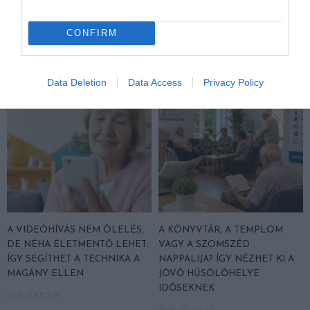
KÉRDÉS, AMIRE MINDEN
2026. JÚLIUS 29.
IDŐSNEK TUDNIA KELL A
CONFIRM
VÁLASZT
2026. JÚLIUS 30.
Data Deletion
Data Access
Privacy Policy
A VIDEÓHÍVÁS NEM ÖLELÉS,
A KÖNYVTÁR, A TEMPLOM
DE NÉHA ÉLETMENTŐ LEHET:
VAGY A SZOMSZÉD
ÍGY SEGÍTHET A TECHNIKA A
NAPPALIJA? ÍGY NÉZHET KI A
MAGÁNY ELLEN
JÖVŐ HŰSÖLŐHELYE
IDŐSEKNEK
2026. JÚLIUS 28.
2026. JÚLIUS 27.