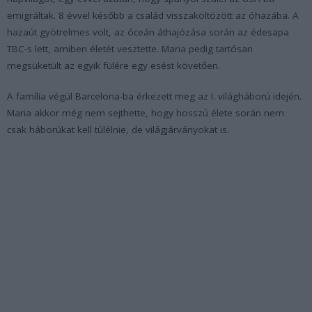
emigráltak. 8 évvel később a család visszaköltözött az óhazába. A
hazaút gyötrelmes volt, az óceán áthajózása során az édesapa
TBC-s lett, amiben életét vesztette. Maria pedig tartósan
megsüketült az egyik fülére egy esést követően.
A família végül Barcelona-ba érkezett meg az I. világháború idején.
Maria akkor még nem sejthette, hogy hosszú élete során nem
csak háborúkat kell túlélnie, de világjárványokat is.