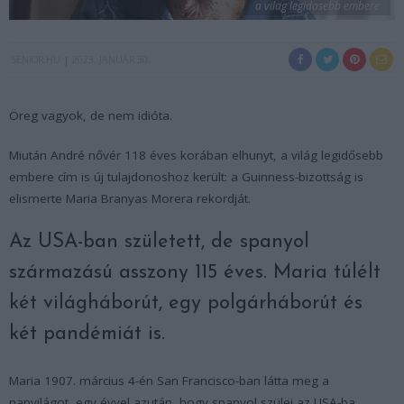
a vilag legidosebb embere
SENIOR.HU
2023. JANUÁR 30.
Öreg vagyok, de nem idióta.
Miután André nővér 118 éves korában elhunyt, a világ legidősebb
embere cím is új tulajdonoshoz került: a Guinness-bizottság is
elismerte Maria Branyas Morera rekordját.
Az USA-ban született, de spanyol
származású asszony 115 éves. Maria túlélt
két világháborút, egy polgárháborút és
két pandémiát is.
Maria 1907. március 4-én San Francisco-ban látta meg a
napvilágot, egy évvel azután, hogy spanyol szülei az USA-ba