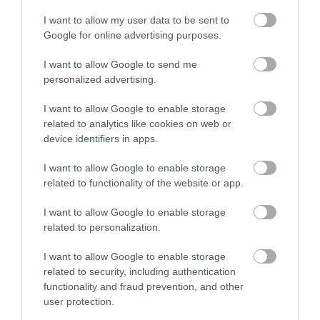
I want to allow my user data to be sent to
Google for online advertising purposes.
NEM TE VAGY BÉNA, CSAK AZ
MIT EGYÜNK, HA 70 FELETT IS
APP HISZI MAGÁRÓL, HOGY
SZERETNÉNK ÖNÁLLÓAN
I want to allow Google to send me
MINDENKI 23 ÉVES
MENNI A PIACRA?
personalized advertising.
INFORMATIKUS
2026. AUGUSZTUS 05.
2026. AUGUSZTUS 07.
I want to allow Google to enable storage
related to analytics like cookies on web or
device identifiers in apps.
I want to allow Google to enable storage
related to functionality of the website or app.
I want to allow Google to enable storage
related to personalization.
I want to allow Google to enable storage
related to security, including authentication
FELJELENTÉS A GONDOSÓRA
HA AZ UNOKÁD SÍRVA HÍV
functionality and fraud prevention, and other
PROGRAM ÜGYÉBEN: BAJBAN
PÉNZÉRT, ELŐBB KÉRDEZD
user protection.
VAN A SZOLGÁLTATÁS? 7
MEG A CSALÁDI JELSZÓT