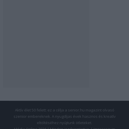
Aktív élet 50 felett: ez a célja a senior.hu magazint olvasó
szenior embereknek. A nyugdíjas évek hasznos és kreatív
eltöltéséhez nyújtunk ötleteket.
Média Online 2026 | Minden jog fenntartva. |
Impresszum