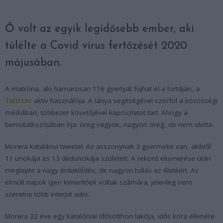
Ő volt az egyik legidősebb ember, aki
túlélte a Covid vírus fertőzését 2020
májusában.
A matróna, aki hamarosan 116 gyertyát fújhat el a tortáján, a
Twitter
aktív használója. A lánya segítségével szörföl a közösségi
médiában, többezer követőjével kapcsolatot tart. Ahogy a
bemutatkozójában írja: öreg vagyok, nagyon öreg, de nem idióta.
Morera katalánul tweetel. Az asszonynak 3 gyermeke van, akiktől
11 unokája és 13 dédunokája született. A rekord elismerése után
meglepte a nagy érdeklődés, de nagyon hálás az életéért. Az
elmúlt napok igen kimerítőek voltak számára, jelenleg nem
szeretne több interjút adni.
Morera 22 éve egy katalóniai idősotthon lakója, idős kora ellenére