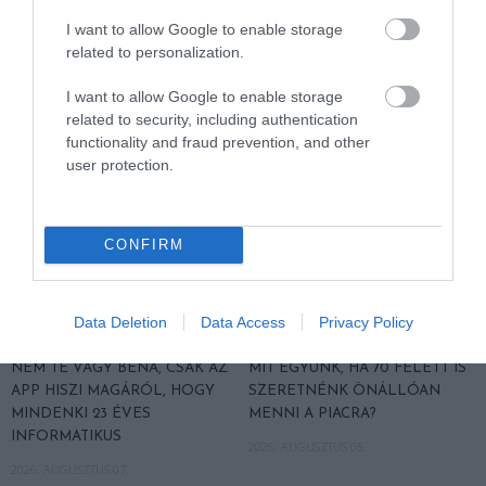
I want to allow Google to enable storage
related to personalization.
AJÁNLÓ
I want to allow Google to enable storage
related to security, including authentication
functionality and fraud prevention, and other
user protection.
CONFIRM
Data Deletion
Data Access
Privacy Policy
NEM TE VAGY BÉNA, CSAK AZ
MIT EGYÜNK, HA 70 FELETT IS
APP HISZI MAGÁRÓL, HOGY
SZERETNÉNK ÖNÁLLÓAN
MINDENKI 23 ÉVES
MENNI A PIACRA?
INFORMATIKUS
2026. AUGUSZTUS 05.
2026. AUGUSZTUS 07.