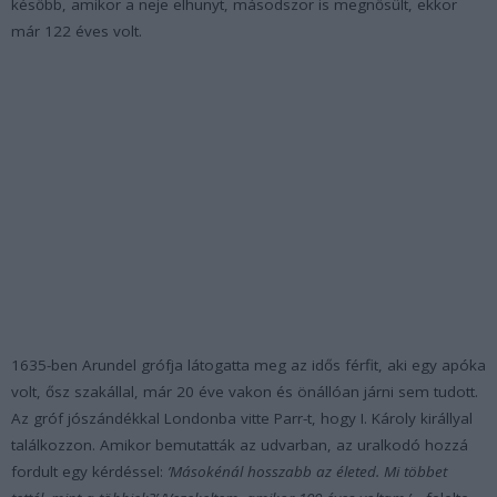
később, amikor a neje elhunyt, másodszor is megnősült, ekkor
már 122 éves volt.
1635-ben Arundel grófja látogatta meg az idős férfit, aki egy apóka
volt, ősz szakállal, már 20 éve vakon és önállóan járni sem tudott.
Az gróf jószándékkal Londonba vitte Parr-t, hogy I. Károly királlyal
találkozzon. Amikor bemutatták az udvarban, az uralkodó hozzá
fordult egy kérdéssel:
’Másokénál hosszabb az életed. Mi többet