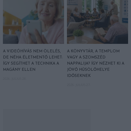
A VIDEÓHÍVÁS NEM ÖLELÉS,
A KÖNYVTÁR, A TEMPLOM
DE NÉHA ÉLETMENTŐ LEHET:
VAGY A SZOMSZÉD
ÍGY SEGÍTHET A TECHNIKA A
NAPPALIJA? ÍGY NÉZHET KI A
MAGÁNY ELLEN
JÖVŐ HŰSÖLŐHELYE
IDŐSEKNEK
2026. JÚLIUS 28.
2026. JÚLIUS 27.