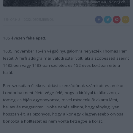
thomas parr az ember aki 152 evig elt
SENIOR.HU
2022. DECEMBER 09.
105 évesen félrelépett.
1635. november 15-én végső nyugalomra helyezték Thomas Parr
testét. A férfi addigra már valódi sztár volt, aki a szóbeszéd szerint
1482-ben vagy 1483-ban született és 152 éves korában érte a
halál.
Parr szokatlan életkora óriási szenzációnak számított és amikor
Londonba ment élete vége felé, hogy a királlyal találkozzon, a
tömeg kis híján agyonnyomta, mivel mindenki őt akarta látni,
hallani és megérinteni. Noha nehéz elhinni, hogy tényleg ilyen
hosszan élt, az bizonyos, hogy a kor egyik legnevesebb orvosa
boncolta a holttestét és nem vonta kétségbe a korát.