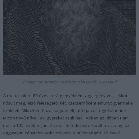
Thomas Parr protréja, készítette: John Condé, 1793 körül
A matuzsálem 80 éves koráig egyébként agglegény volt, ekkor
nősült meg, első feleségétől két, csecsemőként elhunyt gyermeke
született. Miközben házasságban élt, afférja volt egy Katherine
Milton nevű nővel, aki gyereket szült neki. Abban az időben Parr
már a 105. évében járt. Amikor felfedezésre került a viszony, az
aggastyán kénytelen volt vezekelni a hűtlenségért. 10 évvel