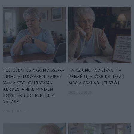
FELJELENTÉS A GONDOSÓRA
HA AZ UNOKÁD SÍRVA HÍV
PROGRAM ÜGYÉBEN: BAJBAN
PÉNZÉRT, ELŐBB KÉRDEZD
VAN A SZOLGÁLTATÁS? 7
MEG A CSALÁDI JELSZÓT
KÉRDÉS, AMIRE MINDEN
2026. JÚLIUS 29.
IDŐSNEK TUDNIA KELL A
VÁLASZT
2026. JÚLIUS 30.