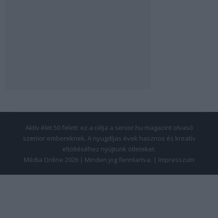
Aktív élet 50 felett: ez a célja a senior.hu magazint olvasó
szenior embereknek. A nyugdíjas évek hasznos és kreatív
eltöltéséhez nyújtunk ötleteket.
Média Online 2026 | Minden jog fenntartva. |
Impresszum