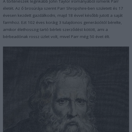
A történészek leginkább John Taylor irományából ismerik Parr
életét. Az ő brosúrája szerint Parr Shropshire-ben született és 17
évesen kezdett gazdálkodni, majd 18 évvel később jutott a saját
farmhoz. Ezt 102 éves koráig 3 tulajdonos generációtól bérelte,
amikor élethosszig tartó bérleti szerződést kötött, ami a
bérbeadónak rossz üzlet volt, mivel Parr még 50 évet élt.