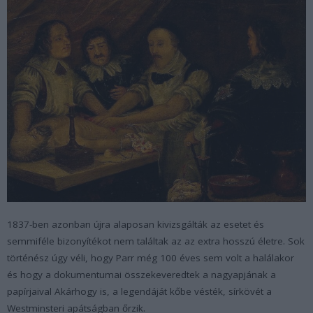
1837-ben azonban újra alaposan kivizsgálták az esetet és
semmiféle bizonyítékot nem találtak az az extra hosszú életre. Sok
történész úgy véli, hogy Parr még 100 éves sem volt a halálakor
és hogy a dokumentumai összekeveredtek a nagyapjának a
papírjaival Akárhogy is, a legendáját kőbe vésték, sírkövét a
Westminsteri apátságban őrzik.