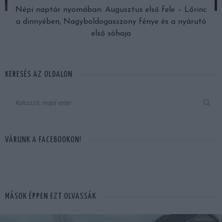
Népi naptár nyomában: Augusztus első fele – Lőrinc
a dinnyében, Nagyboldogasszony fénye és a nyárutó
első sóhaja
KERESÉS AZ OLDALON
VÁRUNK A FACEBOOKON!
MÁSOK ÉPPEN EZT OLVASSÁK