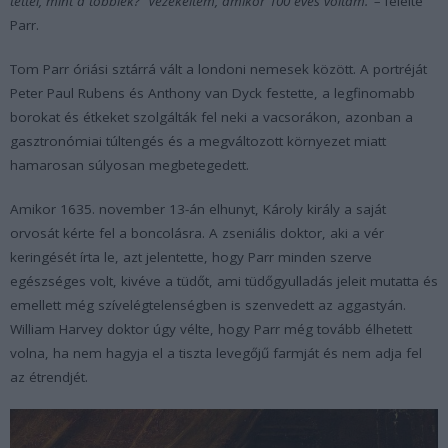
tettél, mint a többiek?’ ’Vezekeltem, amikor 100 éves voltam.’ –
felelte
Parr.
Tom Parr óriási sztárrá vált a londoni nemesek között. A portréját
Peter Paul Rubens és Anthony van Dyck festette, a legfinomabb
borokat és étkeket szolgálták fel neki a vacsorákon, azonban a
gasztronómiai túltengés és a megváltozott környezet miatt
hamarosan súlyosan megbetegedett.
Amikor 1635. november 13-án elhunyt, Károly király a saját
orvosát kérte fel a boncolásra. A zseniális doktor, aki a vér
keringését írta le, azt jelentette, hogy Parr minden szerve
egészséges volt, kivéve a tüdőt, ami tüdőgyulladás jeleit mutatta és
emellett még szívelégtelenségben is szenvedett az aggastyán.
William Harvey doktor úgy vélte, hogy Parr még tovább élhetett
volna, ha nem hagyja el a tiszta levegőjű farmját és nem adja fel
az étrendjét.