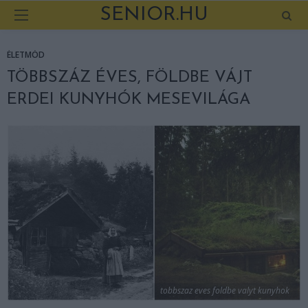
SENIOR.HU
ÉLETMÓD
TÖBBSZÁZ ÉVES, FÖLDBE VÁJT
ERDEI KUNYHÓK MESEVILÁGA
tobbszaz eves foldbe valyt kunyhok