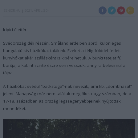
SENIOR.HU
2021. ÁPRILIS 04.
Icipici élettér.
Svédország déli részén, Småland erdeiben apró, különleges
hangulatú kis házikókat találunk. Ezeket a félig földdel fedett
kunyhókat akár szállásként is kibérelhetjük. A bunki tetejét fű
borítja, a kabint szinte észre sem vesszük, annyira belesimul a
tájba.
A házikókat svédül “backstuga”-nak nevezik, ami kb. „dombházat”
jelent. Manapság már nem találjuk meg őket nagy számban, de a
17-18. században az ország legszegényebbjeinek nyújtottak
menedéket.