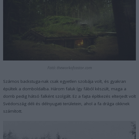
Fotó: theworkofcastor.com
Számos backstuga-nak csak egyetlen szobája volt, és gyakran
épültek a domboldalba. Három faluk így fából készült, maga a
domb pedig hátsó falként szolgált. Ez a fajta építkezés elterjedt volt
Svédország déli és délnyugati területein, ahol a fa drága cikknek
számított.