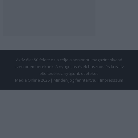
Aktív élet 50 felett: ez a célja a senior.hu magazint olvasó
szenior embereknek. A nyugdíjas évek hasznos és kreatív
eltöltéséhez nyújtunk ötleteket.
Média Online 2026 | Minden jog fenntartva. |
Impresszum