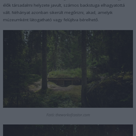
élők társadalmi helyzete javult, számos backstuga elhagyatottá
vált. Néhányat azonban sikerült megőrizni, akad, amelyik
múzeumként látogatható vagy felújítva bérelhető.
Fotó: theworkofcastor.com