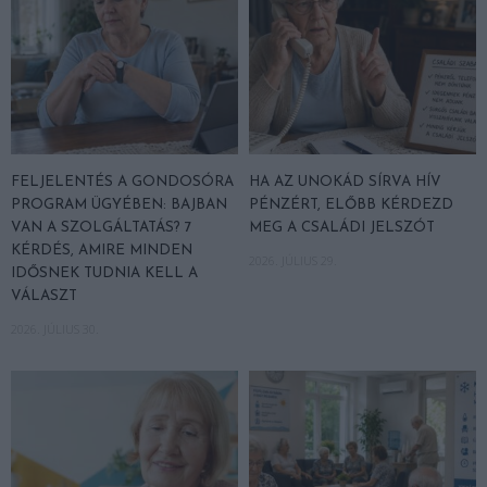
FELJELENTÉS A GONDOSÓRA
HA AZ UNOKÁD SÍRVA HÍV
PROGRAM ÜGYÉBEN: BAJBAN
PÉNZÉRT, ELŐBB KÉRDEZD
VAN A SZOLGÁLTATÁS? 7
MEG A CSALÁDI JELSZÓT
KÉRDÉS, AMIRE MINDEN
2026. JÚLIUS 29.
IDŐSNEK TUDNIA KELL A
VÁLASZT
2026. JÚLIUS 30.