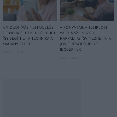
A VIDEÓHÍVÁS NEM ÖLELÉS,
A KÖNYVTÁR, A TEMPLOM
DE NÉHA ÉLETMENTŐ LEHET:
VAGY A SZOMSZÉD
ÍGY SEGÍTHET A TECHNIKA A
NAPPALIJA? ÍGY NÉZHET KI A
MAGÁNY ELLEN
JÖVŐ HŰSÖLŐHELYE
IDŐSEKNEK
2026. JÚLIUS 28.
2026. JÚLIUS 27.