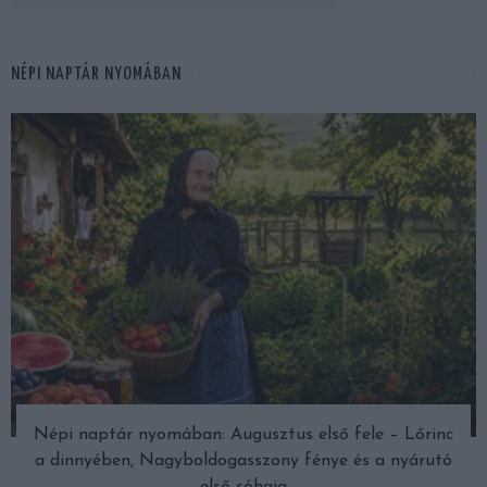
NÉPI NAPTÁR NYOMÁBAN
Népi naptár nyomában: Augusztus első fele – Lőrinc
a dinnyében, Nagyboldogasszony fénye és a nyárutó
első sóhaja