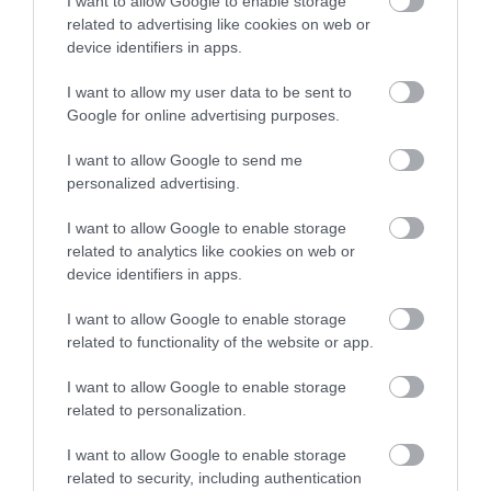
I want to allow Google to enable storage
related to advertising like cookies on web or
device identifiers in apps.
I want to allow my user data to be sent to
Google for online advertising purposes.
I want to allow Google to send me
personalized advertising.
INFLUENSZER
KÖZÉRZET
LELKI EGYENSÚLY
MOTIVÁCIÓ
CÍMKE:
I want to allow Google to enable storage
ONLINE
POZITÍV GONDOLKODÁS
related to analytics like cookies on web or
device identifiers in apps.
I want to allow Google to enable storage
AJÁNLÓ
related to functionality of the website or app.
I want to allow Google to enable storage
related to personalization.
I want to allow Google to enable storage
related to security, including authentication