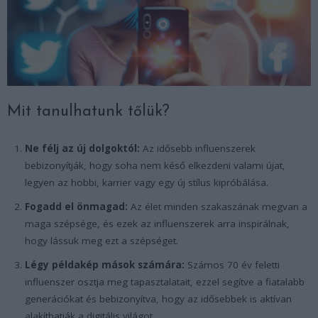
Mit tanulhatunk tőlük?
Ne félj az új dolgoktól:
Az idősebb influenszerek
bebizonyítják, hogy soha nem késő elkezdeni valami újat,
legyen az hobbi, karrier vagy egy új stílus kipróbálása.
Fogadd el önmagad:
Az élet minden szakaszának megvan a
maga szépsége, és ezek az influenszerek arra inspirálnak,
hogy lássuk meg ezt a szépséget.
Légy példakép mások számára:
Számos 70 év feletti
influenszer osztja meg tapasztalatait, ezzel segítve a fiatalabb
generációkat és bebizonyítva, hogy az idősebbek is aktívan
alakíthatják a digitális világot..