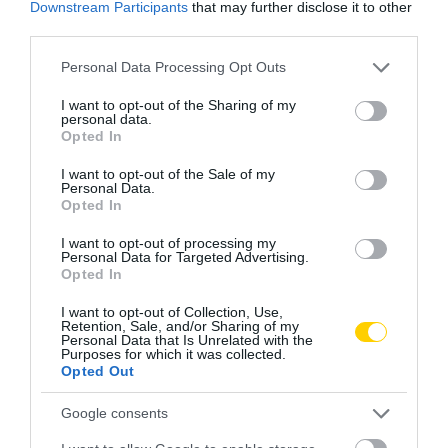
Downstream Participants
that may further disclose it to other
third parties.
Please note that this website/app uses one or more Google
Personal Data Processing Opt Outs
services and may gather and store information including but
not limited to your visit or usage behaviour. You may click to
I want to opt-out of the Sharing of my
personal data.
grant or deny consent to Google and its third-party tags to
Opted In
use your data for below specified purposes in below Google
consent section.
I want to opt-out of the Sale of my
Personal Data.
Opted In
I want to opt-out of processing my
Personal Data for Targeted Advertising.
Opted In
I want to opt-out of Collection, Use,
Retention, Sale, and/or Sharing of my
Personal Data that Is Unrelated with the
Purposes for which it was collected.
Opted Out
Google consents