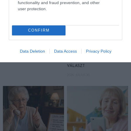
functionality and fraud prevention, and other
user protection.
CONFIRM
MIT EGYÜNK, HA 70 FELETT IS
FELJELENTÉS A GONDOSÓRA
SZERETNÉNK ÖNÁLLÓAN
PROGRAM ÜGYÉBEN: BAJBAN
MENNI A PIACRA?
VAN A SZOLGÁLTATÁS? 7
Data Deletion
Data Access
Privacy Policy
KÉRDÉS, AMIRE MINDEN
2026. AUGUSZTUS 05.
IDŐSNEK TUDNIA KELL A
VÁLASZT
2026. JÚLIUS 30.