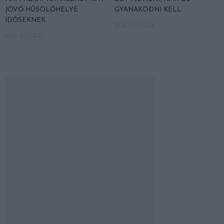
JÖVŐ HŰSÖLŐHELYE
GYANAKODNI KELL
IDŐSEKNEK
2026. JÚLIUS 24.
2026. JÚLIUS 27.