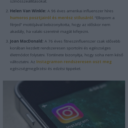
színösszeállításokat.
Helen Van Winkle:
A 96 éves amerikai influenszer híres
humoros posztjairól és merész stílusáról
. “Ellopom a
férjed” mottójával bebizonyította, hogy az időskor nem
akadály, ha valaki szeretné magát kifejezni.
Joan MacDonald:
A 76 éves fitneszinfluenszer csak idősebb
korában kezdett rendszeresen sportolni és egészséges
életmódot folytatni. Története bizonyítja, hogy soha nem késő
változtatni. Az
Instagramon rendszeresen oszt meg
egészségmegőrzési és edzési tippeket.