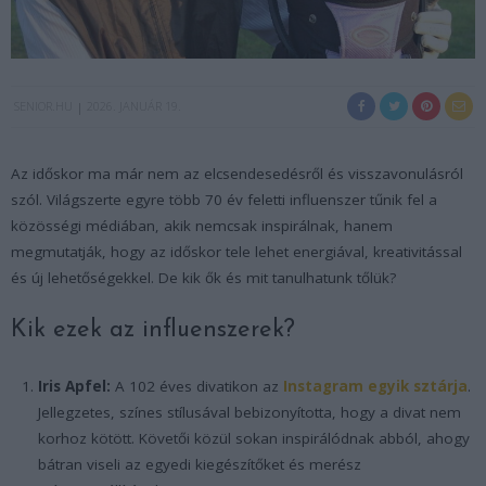
SENIOR.HU
2026. JANUÁR 19.
Az időskor ma már nem az elcsendesedésről és visszavonulásról
szól. Világszerte egyre több 70 év feletti influenszer tűnik fel a
közösségi médiában, akik nemcsak inspirálnak, hanem
megmutatják, hogy az időskor tele lehet energiával, kreativitással
és új lehetőségekkel. De kik ők és mit tanulhatunk tőlük?
Kik ezek az influenszerek?
Iris Apfel:
A 102 éves divatikon az
Instagram egyik sztárja
.
Jellegzetes, színes stílusával bebizonyította, hogy a divat nem
korhoz kötött. Követői közül sokan inspirálódnak abból, ahogy
bátran viseli az egyedi kiegészítőket és merész