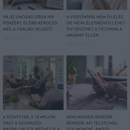
HA AZ UNOKÁD SÍRVA HÍV
A VIDEÓHÍVÁS NEM ÖLELÉS,
PÉNZÉRT, ELŐBB KÉRDEZD
DE NÉHA ÉLETMENTŐ LEHET:
MEG A CSALÁDI JELSZÓT
ÍGY SEGÍTHET A TECHNIKA A
MAGÁNY ELLEN
2026. JÚLIUS 29.
2026. JÚLIUS 28.
A KÖNYVTÁR, A TEMPLOM
NEM MINDEN RENDŐR
VAGY A SZOMSZÉD
RENDŐR, AKI TELEFONÁL:
NAPPALIJA? ÍGY NÉZHET KI A
EGY MONDAT, AMITŐL