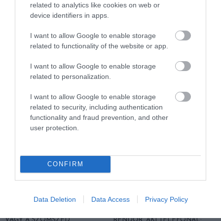
related to analytics like cookies on web or
device identifiers in apps.
I want to allow Google to enable storage
HA AZ UNOKÁD SÍRVA HÍV
A VIDEÓHÍVÁS NEM ÖLELÉS,
related to functionality of the website or app.
PÉNZÉRT, ELŐBB KÉRDEZD
DE NÉHA ÉLETMENTŐ LEHET:
MEG A CSALÁDI JELSZÓT
ÍGY SEGÍTHET A TECHNIKA A
I want to allow Google to enable storage
MAGÁNY ELLEN
2026. JÚLIUS 29.
related to personalization.
2026. JÚLIUS 28.
I want to allow Google to enable storage
related to security, including authentication
functionality and fraud prevention, and other
user protection.
CONFIRM
Data Deletion
Data Access
Privacy Policy
A KÖNYVTÁR, A TEMPLOM
NEM MINDEN RENDŐR
VAGY A SZOMSZÉD
RENDŐR, AKI TELEFONÁL: