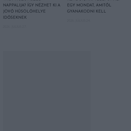
NAPPALIJA? ÍGY NÉZHET KI A
EGY MONDAT, AMITŐL
JÖVŐ HŰSÖLŐHELYE
GYANAKODNI KELL
IDŐSEKNEK
2026. JÚLIUS 24.
2026. JÚLIUS 27.