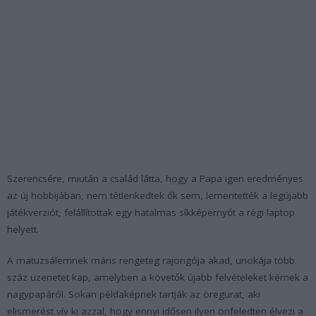
Szerencsére, miután a család látta, hogy a Papa igen eredményes
az új hobbijában, nem tétlenkedtek ők sem, lementették a legújabb
játékverziót, felállítottak egy hatalmas síkképernyőt a régi laptop
helyett.
A matuzsálemnek máris rengeteg rajongója akad, unokája több
száz üzenetet kap, amelyben a követők újabb felvételeket kérnek a
nagypapáról. Sokan példaképnek tartják az öregurat, aki
elismerést vív ki azzal, hogy ennyi idősen ilyen önfeledten élvezi a