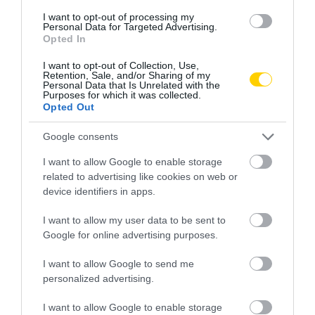
I want to opt-out of processing my
Personal Data for Targeted Advertising.
Opted In
I want to opt-out of Collection, Use,
Retention, Sale, and/or Sharing of my
Personal Data that Is Unrelated with the
Purposes for which it was collected.
MIT EGYÜNK, HA 70 FELETT IS
FELJELENTÉS A GONDOSÓRA
Opted Out
SZERETNÉNK ÖNÁLLÓAN
PROGRAM ÜGYÉBEN: BAJBAN
MENNI A PIACRA?
VAN A SZOLGÁLTATÁS? 7
Google consents
KÉRDÉS, AMIRE MINDEN
2026. AUGUSZTUS 05.
IDŐSNEK TUDNIA KELL A
I want to allow Google to enable storage
VÁLASZT
related to advertising like cookies on web or
device identifiers in apps.
2026. JÚLIUS 30.
I want to allow my user data to be sent to
Google for online advertising purposes.
I want to allow Google to send me
personalized advertising.
I want to allow Google to enable storage