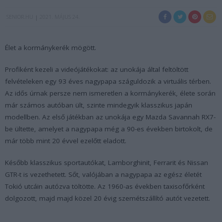
SENIOR.HU
2021. MÁJUS 24.
Élet a kormánykerék mögött.
Profiként kezeli a videójátékokat: az unokája által feltöltött
felvételeken egy 93 éves nagypapa száguldozik a virtuális térben.
Az idős úrnak persze nem ismeretlen a kormánykerék, élete során
már számos autóban ült, szinte mindegyik klasszikus japán
modellben. Az első játékban az unokája egy Mazda Savannah RX7-
be ültette, amelyet a nagypapa még a 90-es években birtokolt, de
már több mint 20 évvel ezelőtt eladott.
Később klasszikus sportautókat, Lamborghinit, Ferrarit és Nissan
GTR-t is vezethetett. Sőt, valójában a nagypapa az egész életét
Tokió utcáin autózva töltötte. Az 1960-as években taxisofőrként
dolgozott, majd majd közel 20 évig szemétszállító autót vezetett.