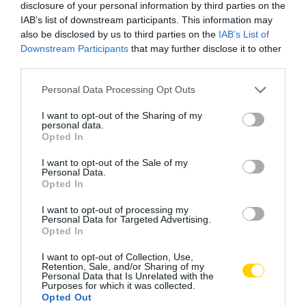
disclosure of your personal information by third parties on the
AJÁNLÓ
IAB’s list of downstream participants. This information may
also be disclosed by us to third parties on the
IAB’s List of
Downstream Participants
that may further disclose it to other
third parties.
Please note that this website/app uses one or more Google
Personal Data Processing Opt Outs
services and may gather and store information including but
not limited to your visit or usage behaviour. You may click to
I want to opt-out of the Sharing of my
personal data.
grant or deny consent to Google and its third-party tags to
Opted In
use your data for below specified purposes in below Google
consent section.
I want to opt-out of the Sale of my
Personal Data.
Opted In
MIT EGYÜNK, HA 70 FELETT IS
LEKÓKAD A MUSKÁTLI? NE TE
I want to opt-out of processing my
SZERETNÉNK ÖNÁLLÓAN
INDULJ EL ELŐBB A
Personal Data for Targeted Advertising.
MENNI A PIACRA?
HŐSÉGBEN – LEHET, HOGY A
Opted In
NÖVÉNY ESTÉRE MAGÁHOZ
2026. AUGUSZTUS 05.
TÉR
I want to opt-out of Collection, Use,
Retention, Sale, and/or Sharing of my
2026. AUGUSZTUS 04.
Personal Data that Is Unrelated with the
Purposes for which it was collected.
Opted Out