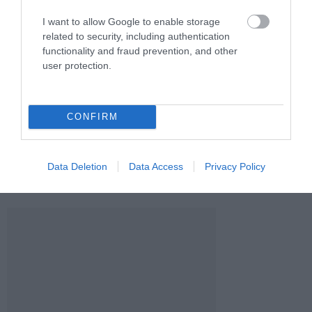
I want to allow Google to enable storage
related to security, including authentication
functionality and fraud prevention, and other
user protection.
SZEPTEMBERTŐL
NEM A SÁRGABARACKLEKVÁR
ÁFAMENTESEK LESZNEK A
A LEGSÜRGŐSEBB: EZT KELL
VÉNYKÖTELES GYÓGYSZEREK
ELŐSZÖR MEGTENNI
– MIT JELENT EZ A BETEGEK
HŐSÉGBEN 60 FELETT
CONFIRM
SZÁMÁRA?
2026. JÚLIUS 17.
2026. JÚLIUS 23.
Data Deletion
Data Access
Privacy Policy