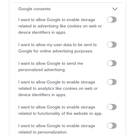
Google consents
I want to allow Google to enable storage
related to advertising like cookies on web or
device identifiers in apps.
I want to allow my user data to be sent to
Google for online advertising purposes.
HŐKUPOLA SZORÍTÁSÁBAN
A HŐSÉG 75 FELETT NEM
I want to allow Google to send me
MAGYARORSZÁG: ÍGY VISELI
KELLEMETLENSÉG, HANEM
personalized advertising.
MEG A SZERVEZETET A
VÉSZJELZÉS: ÍGY VÉDD
TARTÓS FORRÓSÁG
MAGAD KÁNIKULÁBAN
I want to allow Google to enable storage
related to analytics like cookies on web or
2026. AUGUSZTUS 03.
2026. JÚLIUS 30.
device identifiers in apps.
I want to allow Google to enable storage
related to functionality of the website or app.
I want to allow Google to enable storage
related to personalization.