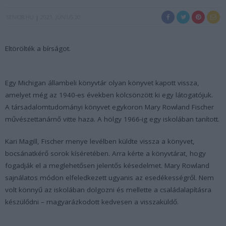
SENIOR.HU
2021. JÚNIUS 30.
Eltörölték a bírságot.
Egy Michigan állambeli könyvtár olyan könyvet kapott vissza,
amelyet még az 1940-es években kölcsönzött ki egy látogatójuk.
A társadalomtudományi könyvet egykoron Mary Rowland Fischer
művészettanárnő vitte haza. A hölgy 1966-ig egy iskolában tanított.
Kari Magill, Fischer menye levélben küldte vissza a könyvet,
bocsánatkérő sorok kíséretében. Arra kérte a könyvtárat, hogy
fogadják el a meglehetősen jelentős késedelmet. Mary Rowland
sajnálatos módon elfeledkezett ugyanis az esedékességről. Nem
volt könnyű az iskolában dolgozni és mellette a családalapításra
készülődni – magyarázkodott kedvesen a visszaküldő.