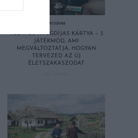
PROGRAM
TUDATOS NYUGDÍJAS KÁRTYA – 3
JÁTÉKMÓD, AMI
MEGVÁLTOZTATJA, HOGYAN
TERVEZED AZ ÚJ
ÉLETSZAKASZODAT
2026. JÚNIUS 04.