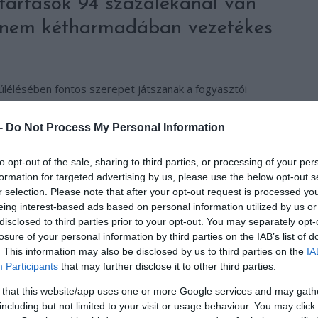
tartások 94 százalékánál van
dnem kétharmadában vezetékes
túlélésében fontos szerepet játszanak a fogyasztói
zékeny magyar előfizetők jelentős része azért használja
és nem jelent számára pluszköltséget.
 -
Do Not Process My Personal Information
to opt-out of the sale, sharing to third parties, or processing of your per
formation for targeted advertising by us, please use the below opt-out s
r selection. Please note that after your opt-out request is processed y
eing interest-based ads based on personal information utilized by us or
disclosed to third parties prior to your opt-out. You may separately opt-
losure of your personal information by third parties on the IAB’s list of
. This information may also be disclosed by us to third parties on the
IA
Participants
that may further disclose it to other third parties.
 that this website/app uses one or more Google services and may gath
including but not limited to your visit or usage behaviour. You may click 