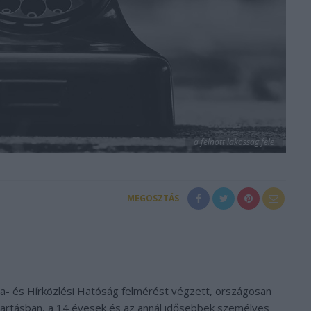
a felnott lakossag fele
MEGOSZTÁS
- és Hírközlési Hatóság felmérést végzett, országosan
tartásban, a 14 évesek és az annál idősebbek személyes