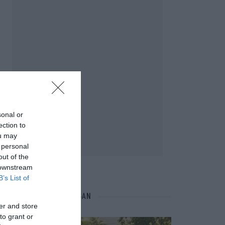
sonal or
ection to
ou may
 personal
out of the
 downstream
B’s List of
NÉPI NAPTÁR NYOMÁBAN
er and store
to grant or