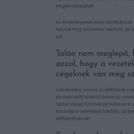
megkérdezésével.
Az eredményeket most tették közzé. E
használ még vezetékes telefont, de k
azt.
Talán nem meglepő, 
azzal, hogy a vezeté
cégeknek van még sz
A közlemény szerint az előfizetők cs
közösen előfizethető, kedvező csomag
háztartásban fizetnek elő külön erre 
használja a vezetékes telefont, az il
előfizetésük van.