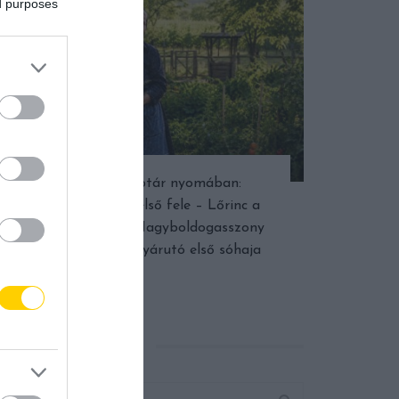
ed purposes
Népi naptár nyomában:
Augusztus első fele – Lőrinc a
dinnyében, Nagyboldogasszony
fénye és a nyárutó első sóhaja
KERESÉS AZ OLDALON