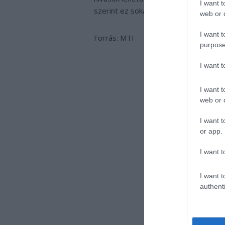
I want t
szerint ez sokaknak szükséges, míg ez
web or d
I want t
Forrás: MTI
purpose
I want 
I want t
web or d
I want t
or app.
I want t
I want t
authenti