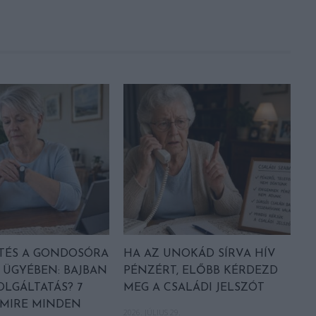
TÉS A GONDOSÓRA
HA AZ UNOKÁD SÍRVA HÍV
ÜGYÉBEN: BAJBAN
PÉNZÉRT, ELŐBB KÉRDEZD
OLGÁLTATÁS? 7
MEG A CSALÁDI JELSZÓT
AMIRE MINDEN
2026. JÚLIUS 29.