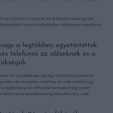
zek szerint a 14 éves és annál idősebb lakosság fele
étharmaduk szerint a mobiltelefon tökéletesen helyettesíti
hogy a legtöbben egyetértettek
kes telefonra az időseknek és a
ükségük.
aknem 90 százalékának csak egy tévével és internettel
 miatt van vezetékes telefonja, és csak nyolcból egy
a szolgáltatásra. Az előfizetők harmada pedig sosem
yen háztartások tizedében pedig készülék sincs, csak