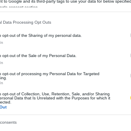
 to Google and its third-party tags to use your data for below specifi
ogle consent section.
elefon használatában, amivel az emberek spórolhatnak a saját
úsz százaléka indít vezetékes hívást az otthonán kívül, míg
l Data Processing Opt Outs
o opt-out of the Sharing of my personal data.
szerint a vezetékes telefon
In
ik fő oka az életkorból fakadó
o opt-out of the Sale of my Personal Data.
a kor és az anyagi helyzet
In
to opt-out of processing my Personal Data for Targeted
ing.
In
rányban a magukat jómódúnak tartó idősek használják
vagy rossz anyagi helyzetű fiatalok veszik igénybe (29%),
o opt-out of Collection, Use, Retention, Sale, and/or Sharing
ersonal Data that Is Unrelated with the Purposes for which it
özépkorúaknak is csak az 57 százaléka.
lected.
Out
őseknek csak a 45 százaléka szerint tudja teljesen
consents
ékest, szemben a fiatalok 75-78 százalékával. A vezetékes
ban tartják hasznos szolgáltatásnak: az idősek 39 százaléka