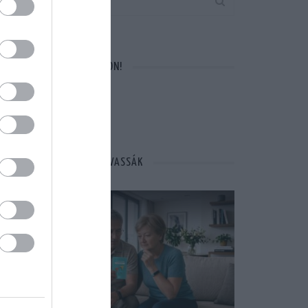
VÁRUNK A FACEBOOKON!
MÁSOK ÉPPEN EZT OLVASSÁK