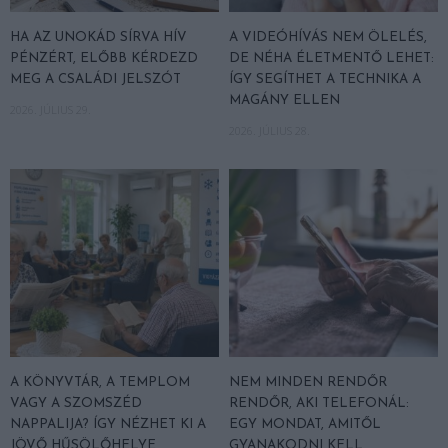
HA AZ UNOKÁD SÍRVA HÍV
A VIDEÓHÍVÁS NEM ÖLELÉS,
PÉNZÉRT, ELŐBB KÉRDEZD
DE NÉHA ÉLETMENTŐ LEHET:
MEG A CSALÁDI JELSZÓT
ÍGY SEGÍTHET A TECHNIKA A
MAGÁNY ELLEN
2026. JÚLIUS 29.
2026. JÚLIUS 28.
A KÖNYVTÁR, A TEMPLOM
NEM MINDEN RENDŐR
VAGY A SZOMSZÉD
RENDŐR, AKI TELEFONÁL:
NAPPALIJA? ÍGY NÉZHET KI A
EGY MONDAT, AMITŐL
JÖVŐ HŰSÖLŐHELYE
GYANAKODNI KELL