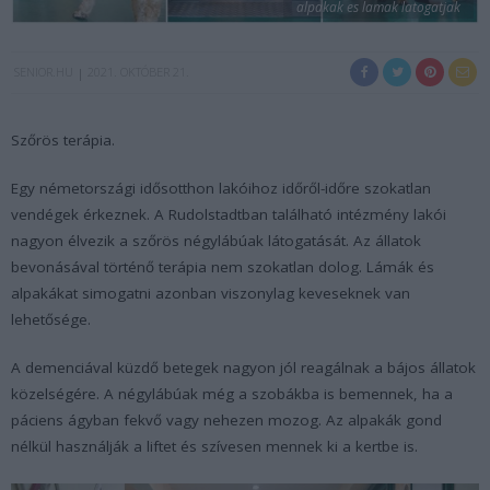
alpakak es lamak latogatjak
SENIOR.HU
2021. OKTÓBER 21.
Szőrös terápia.
Egy németországi idősotthon lakóihoz időről-időre szokatlan
vendégek érkeznek. A Rudolstadtban található intézmény lakói
nagyon élvezik a szőrös négylábúak látogatását. Az állatok
bevonásával történő terápia nem szokatlan dolog. Lámák és
alpakákat simogatni azonban viszonylag keveseknek van
lehetősége.
A demenciával küzdő betegek nagyon jól reagálnak a bájos állatok
közelségére. A négylábúak még a szobákba is bemennek, ha a
páciens ágyban fekvő vagy nehezen mozog. Az alpakák gond
nélkül használják a liftet és szívesen mennek ki a kertbe is.