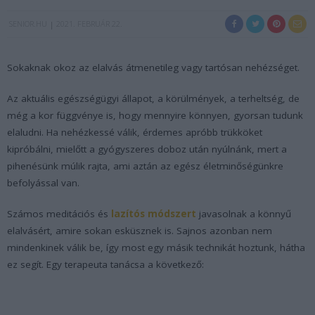
SENIOR.HU
2021. FEBRUÁR 22.
Sokaknak okoz az elalvás átmenetileg vagy tartósan nehézséget.
Az aktuális egészségügyi állapot, a körülmények, a terheltség, de
még a kor függvénye is, hogy mennyire könnyen, gyorsan tudunk
elaludni. Ha nehézkessé válik, érdemes apróbb trükköket
kipróbálni, mielőtt a gyógyszeres doboz után nyúlnánk, mert a
pihenésünk múlik rajta, ami aztán az egész életminőségünkre
befolyással van.
Számos meditációs és
lazítós módszert
javasolnak a könnyű
elalvásért, amire sokan esküsznek is. Sajnos azonban nem
mindenkinek válik be, így most egy másik technikát hoztunk, hátha
ez segít. Egy terapeuta tanácsa a következő: