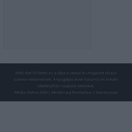
Aktív élet 50 felett: ez a célja a senior.hu magazint olvasó
szenior embereknek. A nyugdíjas évek hasznos és kreatív
eltöltéséhez nyújtunk ötleteket.
Média Online 2026 | Minden jog fenntartva. |
Impresszum