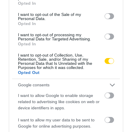
grant or deny consent to Google and its third-party tags to
Opted In
use your data for below specified purposes in below Google
consent section.
AJÁNLÓ
I want to opt-out of the Sale of my
Personal Data.
Opted In
I want to opt-out of processing my
Personal Data for Targeted Advertising.
Opted In
I want to opt-out of Collection, Use,
Retention, Sale, and/or Sharing of my
Personal Data that Is Unrelated with the
Purposes for which it was collected.
Opted Out
Google consents
NEM TE VAGY BÉNA, CSAK AZ
MIT EGYÜNK, HA 70 FELETT IS
I want to allow Google to enable storage
APP HISZI MAGÁRÓL, HOGY
SZERETNÉNK ÖNÁLLÓAN
related to advertising like cookies on web or
MINDENKI 23 ÉVES
MENNI A PIACRA?
device identifiers in apps.
INFORMATIKUS
2026. AUGUSZTUS 05.
2026. AUGUSZTUS 07.
I want to allow my user data to be sent to
Google for online advertising purposes.