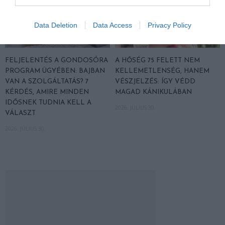
Data Deletion
Data Access
Privacy Policy
FELJELENTÉS A GONDOSÓRA
A HŐSÉG 75 FELETT NEM
PROGRAM ÜGYÉBEN: BAJBAN
KELLEMETLENSÉG, HANEM
VAN A SZOLGÁLTATÁS? 7
VÉSZJELZÉS: ÍGY VÉDD
KÉRDÉS, AMIRE MINDEN
MAGAD KÁNIKULÁBAN
IDŐSNEK TUDNIA KELL A
2026. JÚLIUS 30.
VÁLASZT
2026. JÚLIUS 30.