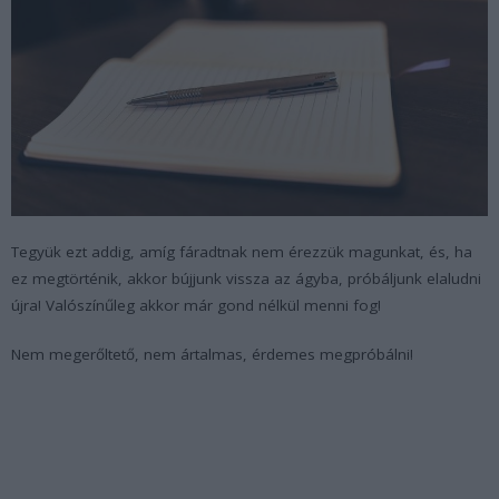
Tegyük ezt addig, amíg fáradtnak nem érezzük magunkat, és, ha
ez megtörténik, akkor bújjunk vissza az ágyba, próbáljunk elaludni
újra! Valószínűleg akkor már gond nélkül menni fog!
Nem megerőltető, nem ártalmas, érdemes megpróbálni!