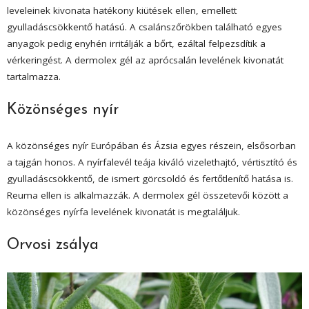
leveleinek kivonata hatékony kiütések ellen, emellett
gyulladáscsökkentő hatású. A csalánszőrökben található egyes
anyagok pedig enyhén irritálják a bőrt, ezáltal felpezsdítik a
vérkeringést. A dermolex gél az aprócsalán levelének kivonatát
tartalmazza.
Közönséges nyír
A közönséges nyír Európában és Ázsia egyes részein, elsősorban
a tajgán honos. A nyírfalevél teája kiváló vizelethajtó, vértisztító és
gyulladáscsökkentő, de ismert görcsoldó és fertőtlenítő hatása is.
Reuma ellen is alkalmazzák. A dermolex gél összetevői között a
közönséges nyírfa levelének kivonatát is megtaláljuk.
Orvosi zsálya