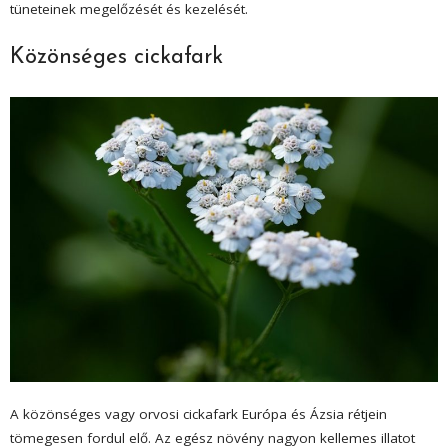
tüneteinek megelőzését és kezelését.
Közönséges cickafark
A közönséges vagy orvosi cickafark Európa és Ázsia rétjein
tömegesen fordul elő. Az egész növény nagyon kellemes illatot