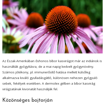
Az Észak-Amerikában őshonos bíbor kasvirágot már az indiánok is
használták gyógyításra, de a mai napig kedvelt gyógynövény.
Számos jótékony, pl. immunerősítő hatása mellett külsőleg
alkalmazva kiváló gyulladásgátló, különösen nehezen gyógyuló
sebek, fekélyek esetében. A dermolex gélben a bíbor kasvirág
virágzatának kivonatát használják fel.
Közönséges bojtorján