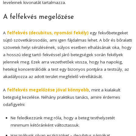
leveleinek kivonatát tartalmazza.
A felfekvés megelőzése
A
felfekvés (decubitus, nyomási fekély)
egy fekvőbetegeket
sújtó szövetkárosodás, ami igen fájdalmas lehet. A bőr és bőralatti
szövetek helyi sérülésének, súlyos esetben elhalásának oka, hogy
a hosszú ideig tartó fekvéssel járó betegségek során fekélyek
jelennek meg. Ezek arra vezethetőek vissza, hogy ha napokig,
hetekig koncentrálódik a test egy bizonyos pontjára a testsúly, az
akadályozza az adott terület megfelelő vérellátását.
A
felfekvés megelőzése jóval könnyebb
, mint a kialakult
betegség kezelése. Néhány praktikus tanács, amire érdemes
odafigyelni:
Ne feledkezzünk meg róla, hogy a beteg testhelyzetét
minimum kétóránként változtassuk.
Használjunk olyan eszközöket – decubitus párnákat,