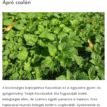
Apró csalán
A közönséges bojtorjánhoz hasonlóan ez is egyszerre gyom- és
gyógynövény. Teáját évszázadok óta fogyasztják ízületi
betegségek ellen, de számos egyéb panaszra is hatásos. Friss
hajtásaival reumás betegek testét is csapkodták. Gyökereinek és