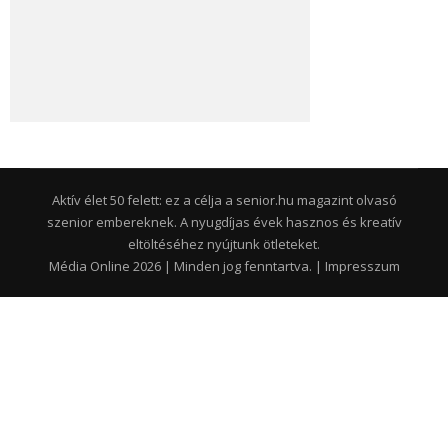
Aktív élet 50 felett: ez a célja a senior.hu magazint olvasó
szenior embereknek. A nyugdíjas évek hasznos és kreatív
eltöltéséhez nyújtunk ötleteket.
Média Online 2026 | Minden jog fenntartva. |
Impresszum