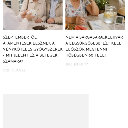
SZEPTEMBERTŐL
NEM A SÁRGABARACKLEKVÁR
ÁFAMENTESEK LESZNEK A
A LEGSÜRGŐSEBB: EZT KELL
VÉNYKÖTELES GYÓGYSZEREK
ELŐSZÖR MEGTENNI
– MIT JELENT EZ A BETEGEK
HŐSÉGBEN 60 FELETT
SZÁMÁRA?
2026. JÚLIUS 17.
2026. JÚLIUS 23.