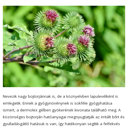
Nevezik nagy bojtorjánnak is, de a köznyelvben lapulevélként is
emlegetik. Ennek a gyógynövénynek is sokféle gyógyhatása
ismert, a dermolex gélben gyökerének kivonata található meg. A
közönséges bojtorján hatóanyagai megnyugtatják az irritált bőrt és
gyulladásgátló hatásuk is van, így hatékonyan segítik a felfekvés