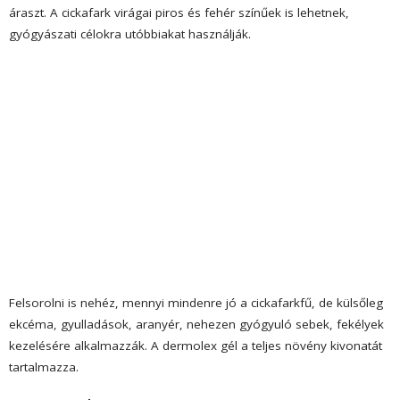
áraszt. A cickafark virágai piros és fehér színűek is lehetnek,
gyógyászati célokra utóbbiakat használják.
Felsorolni is nehéz, mennyi mindenre jó a cickafarkfű, de külsőleg
ekcéma, gyulladások, aranyér, nehezen gyógyuló sebek, fekélyek
kezelésére alkalmazzák. A dermolex gél a teljes növény kivonatát
tartalmazza.