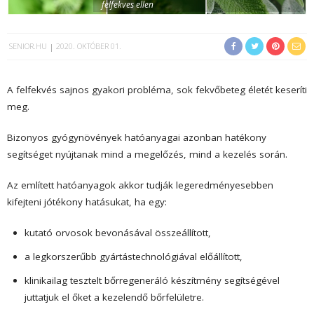
felfekves ellen
SENIOR.HU
2020. OKTÓBER 01.
A felfekvés sajnos gyakori probléma, sok fekvőbeteg életét keseríti
meg.
Bizonyos gyógynövények hatóanyagai azonban hatékony
segítséget nyújtanak mind a megelőzés, mind a kezelés során.
Az említett hatóanyagok akkor tudják legeredményesebben
kifejteni jótékony hatásukat, ha egy:
kutató orvosok bevonásával összeállított,
a legkorszerűbb gyártástechnológiával előállított,
klinikailag tesztelt bőrregeneráló készítmény segítségével
juttatjuk el őket a kezelendő bőrfelületre.