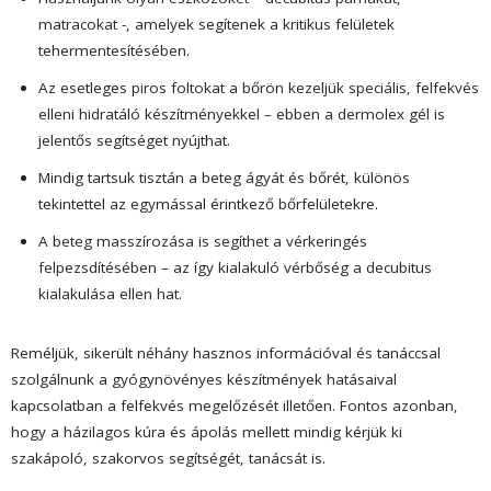
matracokat -, amelyek segítenek a kritikus felületek
tehermentesítésében.
Az esetleges piros foltokat a bőrön kezeljük speciális, felfekvés
elleni hidratáló készítményekkel – ebben a dermolex gél is
jelentős segítséget nyújthat.
Mindig tartsuk tisztán a beteg ágyát és bőrét, különös
tekintettel az egymással érintkező bőrfelületekre.
A beteg masszírozása is segíthet a vérkeringés
felpezsdítésében – az így kialakuló vérbőség a decubitus
kialakulása ellen hat.
Reméljük, sikerült néhány hasznos információval és tanáccsal
szolgálnunk a gyógynövényes készítmények hatásaival
kapcsolatban a felfekvés megelőzését illetően. Fontos azonban,
hogy a házilagos kúra és ápolás mellett mindig kérjük ki
szakápoló, szakorvos segítségét, tanácsát is.