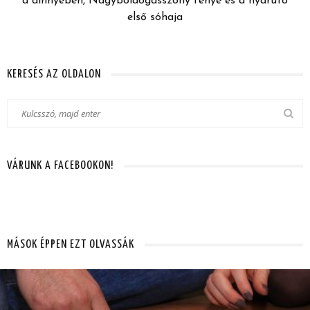
a dinnyében, Nagyboldogasszony fénye és a nyárutó
első sóhaja
KERESÉS AZ OLDALON
VÁRUNK A FACEBOOKON!
MÁSOK ÉPPEN EZT OLVASSÁK