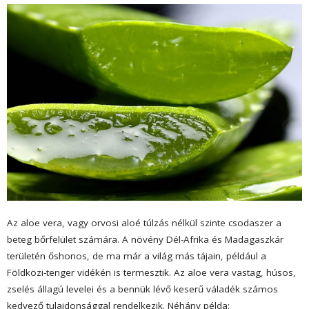
Az aloe vera, vagy orvosi aloé túlzás nélkül szinte csodaszer a
beteg bőrfelület számára. A növény Dél-Afrika és Madagaszkár
területén őshonos, de ma már a világ más tájain, például a
Földközi-tenger vidékén is termesztik. Az aloe vera vastag, húsos,
zselés állagú levelei és a bennük lévő keserű váladék számos
kedvező tulajdonsággal rendelkezik. Néhány példa: