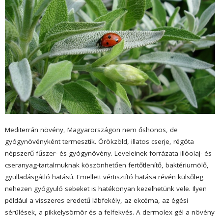
Mediterrán növény, Magyarországon nem őshonos, de
gyógynövényként termesztik. Örökzöld, illatos cserje, régóta
népszerű fűszer- és gyógynövény. Leveleinek forrázata illóolaj- és
cseranyag-tartalmuknak köszönhetően fertőtlenítő, baktériumölő,
gyulladásgátló hatású. Emellett vértisztító hatása révén külsőleg
nehezen gyógyuló sebeket is hatékonyan kezelhetünk vele. Ilyen
például a visszeres eredetű lábfekély, az ekcéma, az égési
sérülések, a pikkelysömör és a felfekvés. A dermolex gél a növény