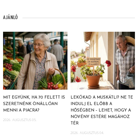
AJÁNLÓ
MIT EGYÜNK, HA 70 FELETT IS
LEKÓKAD A MUSKÁTLI? NE TE
SZERETNÉNK ÖNÁLLÓAN
INDULJ EL ELŐBB A
MENNI A PIACRA?
HŐSÉGBEN – LEHET, HOGY A
NÖVÉNY ESTÉRE MAGÁHOZ
2026. AUGUSZTUS 05.
TÉR
2026. AUGUSZTUS 04.