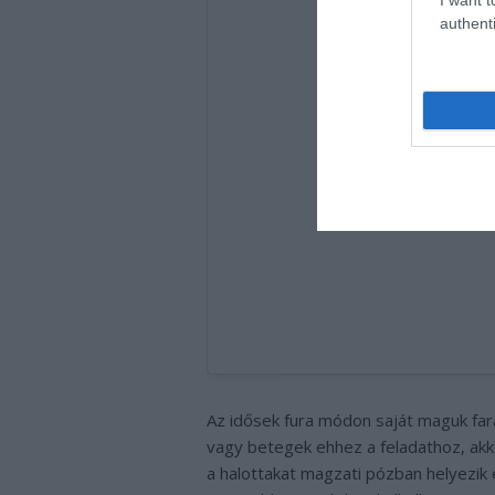
authenti
Jo K (@jo_instagram) 
Az idősek fura módon saját maguk far
vagy betegek ehhez a feladathoz, akkor
a halottakat magzati pózban helyezik 