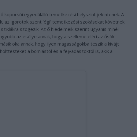
ő koporsói egyedülálló temetkezési helyszínt jelentenek. A
k, az igorotok szent ’égi’ temetkezési szokásokat követnek
sziklákra szögezik. Az ő hiedelmeik szerint ugyanis minél
agyobb az esélye annak, hogy a szelleme eléri az ősök
másik oka annak, hogy ilyen magasságokba teszik a kivájt
holttesteket a bomlástól és a fejvadászoktól is, akik a