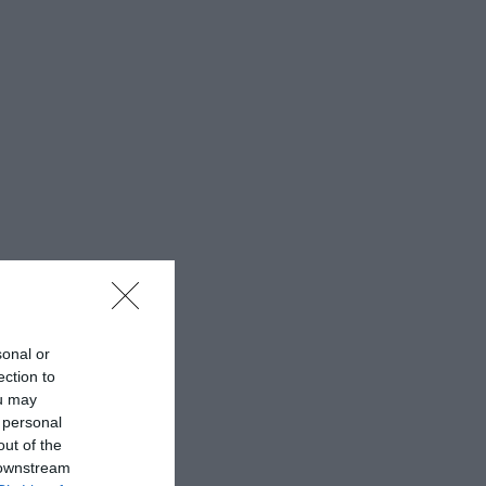
sonal or
ection to
ou may
 personal
out of the
 downstream