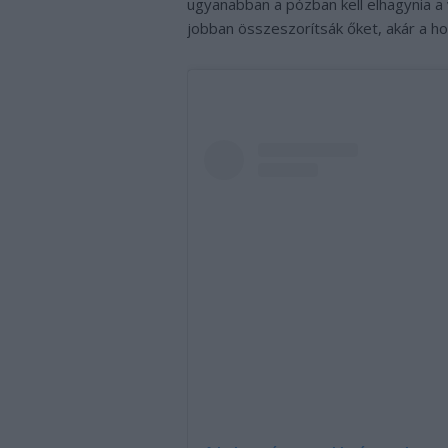
ugyanabban a pózban kell elhagynia a
jobban összeszorítsák őket, akár a holt