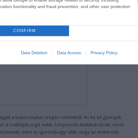
cation functionality and fraud prevention, and other user protection.
által megosztott bejegyzés
CONFIRM
Data Deletion
Data Access
Privacy Policy
agják a koporsójukat üreges rönkökből, és ha túl gyengék
 a családjuk segít nekik. A koporsók általában kicsik, mivel
el bennük, mert az igorotok úgy vélik, hogy az embernek