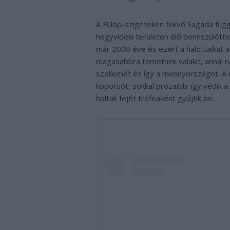
A Fülöp-szigeteken fekvő Sagada függ
hegyvidéki területen élő bennszülötte
már 2000 éve és ezért a halottaikat a 
magasabbra temetnek valakit, annál n
szellemét és így a mennyországot. A 
koporsót, sokkal prózaibb: így védik a 
holtak fejét trófeaként gyűjtik be.