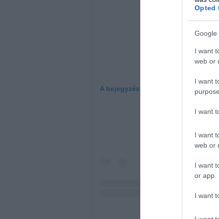
Opted 
Google 
I want t
web or d
I want t
A bejegyzés megtekintése az Insta
purpose
I want 
I want t
web or d
I want t
or app.
I want t
I want t