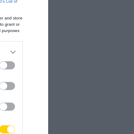
B’s List of
er and store
to grant or
ed purposes