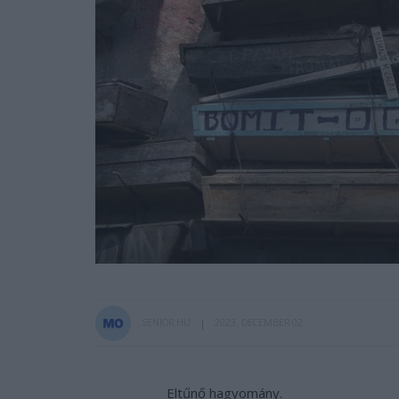
SENIOR.HU
2023. DECEMBER 02.
Eltűnő hagyomány.