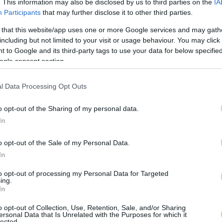
. This information may also be disclosed by us to third parties on the
IA
Participants
that may further disclose it to other third parties.
ohnprada) által megosztott bejegyzés
 that this website/app uses one or more Google services and may gath
including but not limited to your visit or usage behaviour. You may click 
 to Google and its third-party tags to use your data for below specifi
tt tagjaira vagy vezetőire vonatkozik. Szigorú szabályok
ogle consent section.
ókba, minden egyes temetés előtt szent rituálékat
gassága egyben a társadalmi státuszra is utal. A legtöbb
l Data Processing Opt Outs
gyezték egy női halott esetét is. Akadnak olyan koporsók,
o opt-out of the Sharing of my personal data.
In
o opt-out of the Sale of my Personal Data.
In
to opt-out of processing my Personal Data for Targeted
ing.
In
o opt-out of Collection, Use, Retention, Sale, and/or Sharing
ersonal Data that Is Unrelated with the Purposes for which it
lected.