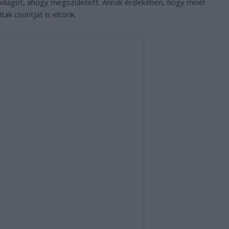
 világot, ahogy megszületett. Annak érdekében, hogy minél
ak csontját is eltörik.