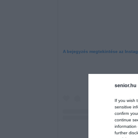
A bejegyzés megtekintése az Insta
senior.hu
If you wish 
sensitive in
confirm you
continue se
information 
further disc