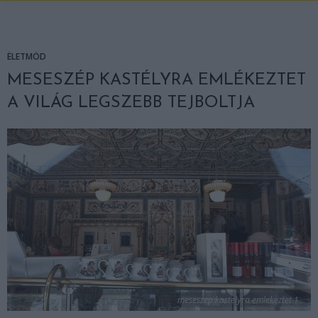
ÉLETMÓD
MESESZÉP KASTÉLYRA EMLÉKEZTET
A VILÁG LEGSZEBB TEJBOLTJA
meseszep kastelyra emlekeztet 1