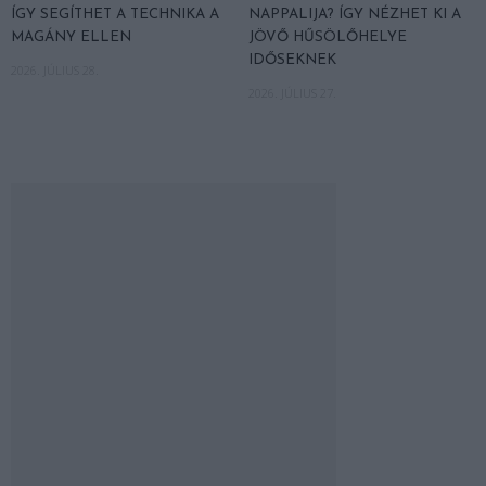
ÍGY SEGÍTHET A TECHNIKA A
NAPPALIJA? ÍGY NÉZHET KI A
MAGÁNY ELLEN
JÖVŐ HŰSÖLŐHELYE
IDŐSEKNEK
2026. JÚLIUS 28.
2026. JÚLIUS 27.