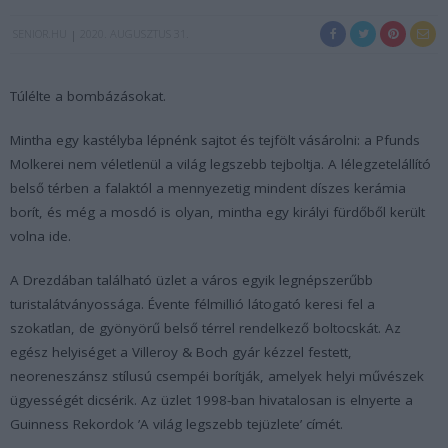
SENIOR.HU
2020. AUGUSZTUS 31.
Túlélte a bombázásokat.
Mintha egy kastélyba lépnénk sajtot és tejfölt vásárolni: a Pfunds
Molkerei nem véletlenül a világ legszebb tejboltja. A lélegzetelállító
belső térben a falaktól a mennyezetig mindent díszes kerámia
borít, és még a mosdó is olyan, mintha egy királyi fürdőből került
volna ide.
A Drezdában található üzlet a város egyik legnépszerűbb
turistalátványossága. Évente félmillió látogató keresi fel a
szokatlan, de gyönyörű belső térrel rendelkező boltocskát. Az
egész helyiséget a Villeroy & Boch gyár kézzel festett,
neoreneszánsz stílusú csempéi borítják, amelyek helyi művészek
ügyességét dicsérik. Az üzlet 1998-ban hivatalosan is elnyerte a
Guinness Rekordok ’A világ legszebb tejüzlete’ címét.