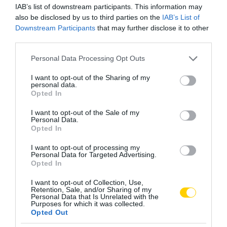
IAB’s list of downstream participants. This information may
also be disclosed by us to third parties on the
IAB’s List of
Downstream Participants
that may further disclose it to other
third parties.
Please note that this website/app uses one or more Google
Personal Data Processing Opt Outs
services and may gather and store information including but
not limited to your visit or usage behaviour. You may click to
I want to opt-out of the Sharing of my
personal data.
grant or deny consent to Google and its third-party tags to
Opted In
use your data for below specified purposes in below Google
consent section.
I want to opt-out of the Sale of my
Personal Data.
Kiemelt kép: Jerzy Strzelecki/Wikimedia Commons
Opted In
I want to opt-out of processing my
Personal Data for Targeted Advertising.
Opted In
I want to opt-out of Collection, Use,
Retention, Sale, and/or Sharing of my
Personal Data that Is Unrelated with the
Purposes for which it was collected.
Opted Out