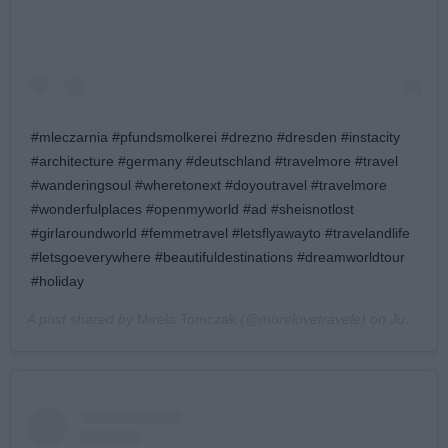
#mleczarnia #pfundsmolkerei #drezno #dresden #instacity
#architecture #germany #deutschland #travelmore #travel
#wanderingsoul #wheretonext #doyoutravel #travelmore
#wonderfulplaces #openmyworld #ad #sheisnotlost
#girlaroundworld #femmetravel #letsflyawayto #travelandlife
#letsgoeverywhere #beautifuldestinations #dreamworldtour
#holiday
A post shared by
Mirela Tomczak
(@morelovetravele) on
Jul 2, 2020 at 3:00am PDT