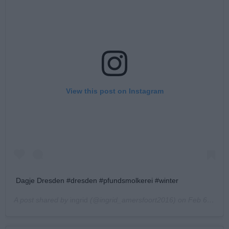
View this post on Instagram
Dagje Dresden #dresden #pfundsmolkerei #winter
A post shared by
ingrid
(@ingrid_amersfoort2016) on
Feb 6, 2020 at 1:42am PST