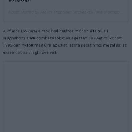
#lactosefrei
A post shared by
Atelier Tappeiner, Architektin
(@ateliertappeiner) on
A Pfunds Molkerei a csodával határos módon élte túl a II.
világháború alatti bombázásokat és egészen 1978-ig működött.
1995-ben nyitott meg újra az üzlet, azóta pedig nincs megállás: az
ékszerdoboz világhírűvé vált.