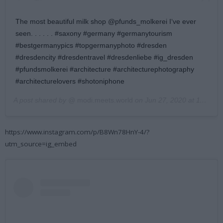
The most beautiful milk shop @pfunds_molkerei I‘ve ever
seen. . . . . . #saxony #germany #germanytourism
#bestgermanypics #topgermanyphoto #dresden
#dresdencity #dresdentravel #dresdenliebe #ig_dresden
#pfundsmolkerei #architecture #architecturephotography
#architecturelovers #shotoniphone
A post shared by @
modi.meets.world
on
Jun 27, 2020 at 11:45pm PDT
https://www.instagram.com/p/B8Wn78HnY-4/?
utm_source=ig_embed