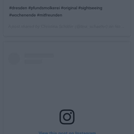
#dresden #pfundsmolkerei #original #sightseeing
#wochenende #mitfreunden
A post shared by
Christina Schäfer
(@tina_schaefer) on
Nov 23, 2019 at 9:23am PST
View this post on Instagram