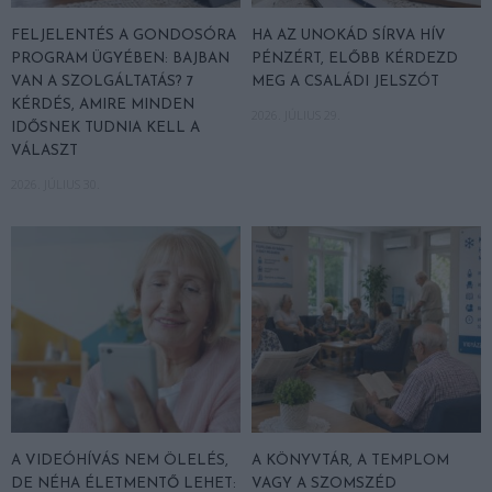
FELJELENTÉS A GONDOSÓRA
HA AZ UNOKÁD SÍRVA HÍV
PROGRAM ÜGYÉBEN: BAJBAN
PÉNZÉRT, ELŐBB KÉRDEZD
VAN A SZOLGÁLTATÁS? 7
MEG A CSALÁDI JELSZÓT
KÉRDÉS, AMIRE MINDEN
2026. JÚLIUS 29.
IDŐSNEK TUDNIA KELL A
VÁLASZT
2026. JÚLIUS 30.
A VIDEÓHÍVÁS NEM ÖLELÉS,
A KÖNYVTÁR, A TEMPLOM
DE NÉHA ÉLETMENTŐ LEHET:
VAGY A SZOMSZÉD