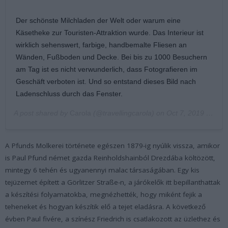
Der schönste Milchladen der Welt oder warum eine
Käsetheke zur Touristen-Attraktion wurde. Das Interieur ist
wirklich sehenswert, farbige, handbemalte Fliesen an
Wänden, Fußboden und Decke. Bei bis zu 1000 Besuchern
am Tag ist es nicht verwunderlich, dass Fotografieren im
Geschäft verboten ist. Und so entstand dieses Bild nach
Ladenschluss durch das Fenster.
A post shared by
Carola
(@travellingcarola) on
Oct 7, 2019 at 1:25am PDT
A Pfunds Molkerei története egészen 1879-ig nyúlik vissza, amikor
is Paul Pfund német gazda Reinholdshainból Drezdába költözött,
mintegy 6 tehén és ugyanennyi malac társaságában. Egy kis
tejüzemet épített a Görlitzer Straße-n, a járókelők itt bepillanthattak
a készítési folyamatokba, megnézhették, hogy miként fejik a
teheneket és hogyan készítik elő a tejet eladásra. A következő
évben Paul fivére, a színész Friedrich is csatlakozott az üzlethez és