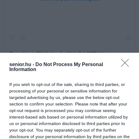
Der schönste Milchladen der Welt. Seit 1880 #vintage
#pfundsmolkerei #thegrandbudapesthotel #dairy #1800s
senior.hu -
Do Not Process My Personal
#wesandersonplanet #dresden
Information
A post shared by @
rubielarkspur
on
Nov 18, 2019 at 10:00am PST
If you wish to opt-out of the sale, sharing to third parties, or
processing of your personal or sensitive information for
targeted advertising by us, please use the below opt-out
Noha maga a tejüzem már nem létezik, a bolt továbbra is számos
section to confirm your selection. Please note that after your
tejterméket kínál, de például a népszerű tejes szappanokból is
opt-out request is processed you may continue seeing
vásárolhatunk itt.
interest-based ads based on personal information utilized by
us or personal information disclosed to third parties prior to
your opt-out. You may separately opt-out of the further
disclosure of your personal information by third parties on the