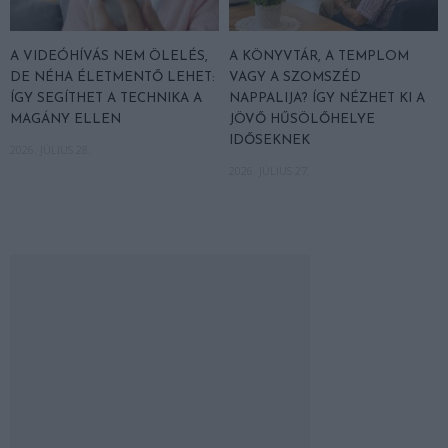
A VIDEÓHÍVÁS NEM ÖLELÉS,
A KÖNYVTÁR, A TEMPLOM
DE NÉHA ÉLETMENTŐ LEHET:
VAGY A SZOMSZÉD
ÍGY SEGÍTHET A TECHNIKA A
NAPPALIJA? ÍGY NÉZHET KI A
MAGÁNY ELLEN
JÖVŐ HŰSÖLŐHELYE
IDŐSEKNEK
2026. JÚLIUS 28.
2026. JÚLIUS 27.