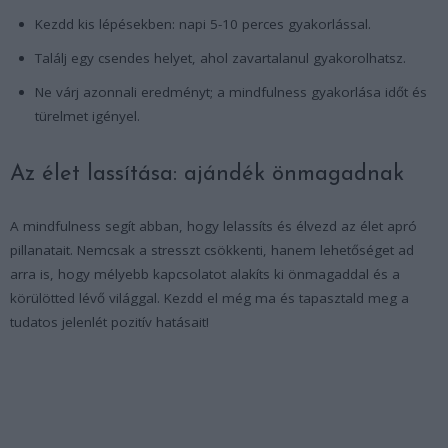
Kezdd kis lépésekben: napi 5-10 perces gyakorlással.
Találj egy csendes helyet, ahol zavartalanul gyakorolhatsz.
Ne várj azonnali eredményt; a mindfulness gyakorlása időt és
türelmet igényel.
Az élet lassítása: ajándék önmagadnak
A mindfulness segít abban, hogy lelassíts és élvezd az élet apró
pillanatait. Nemcsak a stresszt csökkenti, hanem lehetőséget ad
arra is, hogy mélyebb kapcsolatot alakíts ki önmagaddal és a
körülötted lévő világgal. Kezdd el még ma és tapasztald meg a
tudatos jelenlét pozitív hatásait!