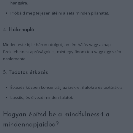
hangjára.
Próbáld meg teljesen átélni a séta minden pillanatát.
4. Hála-napló
Minden este írj le három dolgot, amiért hálás vagy aznap.
Ezek lehetnek apróságok is, mint egy finom tea vagy egy szép
naplemente.
5. Tudatos étkezés
Étkezés közben koncentrálj az ízekre, illatokra és textúrákra.
Lassíts, és élvezd minden falatot.
Hogyan építsd be a mindfulness-t a
mindennapjaidba?