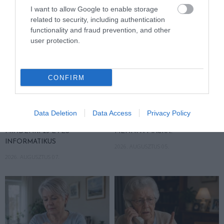
I want to allow Google to enable storage
related to security, including authentication
functionality and fraud prevention, and other
user protection.
CONFIRM
NEM TE VAGY BÉNA, CSAK AZ
MIT EGYÜNK, HA 70 FELETT IS
Data Deletion
Data Access
Privacy Policy
APP HISZI MAGÁRÓL, HOGY
SZERETNÉNK ÖNÁLLÓAN
MINDENKI 23 ÉVES
MENNI A PIACRA?
INFORMATIKUS
2026. AUGUSZTUS 05.
2026. AUGUSZTUS 07.