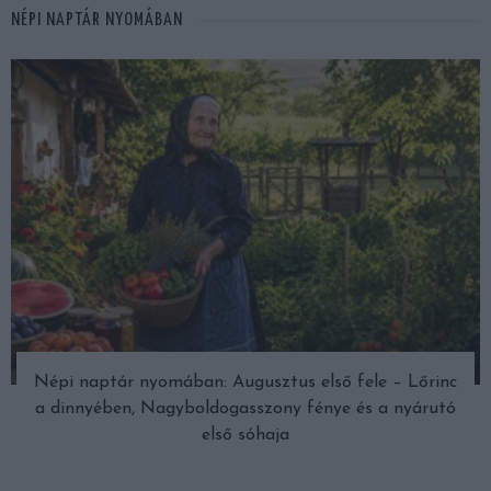
NÉPI NAPTÁR NYOMÁBAN
Népi naptár nyomában: Augusztus első fele – Lőrinc
a dinnyében, Nagyboldogasszony fénye és a nyárutó
első sóhaja