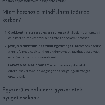
mostani tapasztalatokra összpontosítsunk.
Miért hasznos a mindfulness idősebb
korban?
Csökkenti a stresszt és a szorongást:
Segít megnyugtatni
az elmét és csökkenteni a negatív gondolatok hatását.
Javítja a mentális és fizikai egészséget:
Kutatások szerint
a mindfulness csökkentheti a vérnyomást, javíthatja az alvást
és erősítheti az immunrendszert.
Fokozza az élet örömét:
A mindennapi pillanatok
értékelésével több boldogságot és megelégedettséget
érezhetünk.
Egyszerű mindfulness gyakorlatok
nyugdíjasoknak