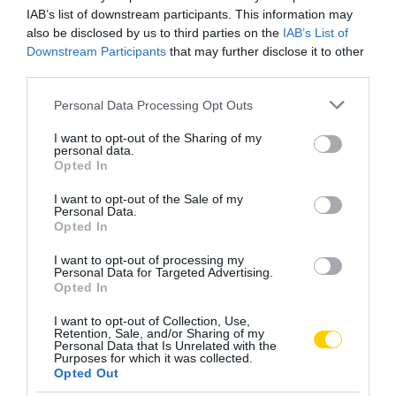
IAB’s list of downstream participants. This information may
also be disclosed by us to third parties on the
IAB’s List of
Downstream Participants
that may further disclose it to other
third parties.
Please note that this website/app uses one or more Google
Personal Data Processing Opt Outs
services and may gather and store information including but
not limited to your visit or usage behaviour. You may click to
I want to opt-out of the Sharing of my
personal data.
grant or deny consent to Google and its third-party tags to
Opted In
use your data for below specified purposes in below Google
consent section.
I want to opt-out of the Sale of my
Personal Data.
Opted In
I want to opt-out of processing my
Personal Data for Targeted Advertising.
Opted In
I want to opt-out of Collection, Use,
Retention, Sale, and/or Sharing of my
Personal Data that Is Unrelated with the
Purposes for which it was collected.
Opted Out