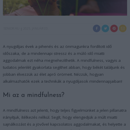
SENIOR.HU
2025. JANUÁR 03.
A nyugdíjas évek a pihenés és az önmagunkra fordított idő
időszaka, de a mindennapi stressz és a múló idő miatti
aggodalmak ezt néha megnehezíthetik. A mindfulness, vagyis a
tudatos jelenlét gyakorlata segíthet abban, hogy békét találjunk és
jobban élvezzük az élet apró örömeit. Nézzük, hogyan
alkalmazhatók ezek a technikák a nyugdíjasok mindennapjaiban!
Mi az a mindfulness?
A mindfulness azt jelenti, hogy teljes figyelmünket a jelen pillanatra
irányítjuk, ítélkezés nélkül. Segít, hogy elengedjük a múlt miatti
sajnálkozást és a jövővel kapcsolatos aggodalmakat, és helyette a