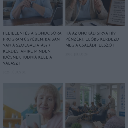
FELJELENTÉS A GONDOSÓRA
HA AZ UNOKÁD SÍRVA HÍV
PROGRAM ÜGYÉBEN: BAJBAN
PÉNZÉRT, ELŐBB KÉRDEZD
VAN A SZOLGÁLTATÁS? 7
MEG A CSALÁDI JELSZÓT
KÉRDÉS, AMIRE MINDEN
2026. JÚLIUS 29.
IDŐSNEK TUDNIA KELL A
VÁLASZT
2026. JÚLIUS 30.