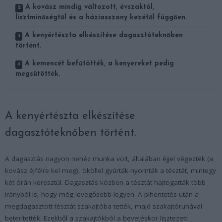
A kovász mindig változott, évszaktól,
lisztminőségtől és a háziasszony kezétől függően.
A kenyértészta elkészítése dagasztóteknőben
történt.
A kemencét befűtötték, a kenyereket pedig
megsütötték.
A kenyértészta elkészítése
dagasztóteknőben történt.
A dagasztás nagyon nehéz munka volt, általában éjjel végezték (a
kovász éjfélre kel meg), ököllel gyúrták-nyomták a tésztát, mintegy
két órán keresztül. Dagasztás közben a tésztát hajtogatták több
irányból is, hogy még levegősebb legyen. A pihentetés után a
megdagasztott tésztát szakajtóba tették, majd szakajtóruhával
beterítették. Ezekből a szakajtókból a bevetéskor lisztezett