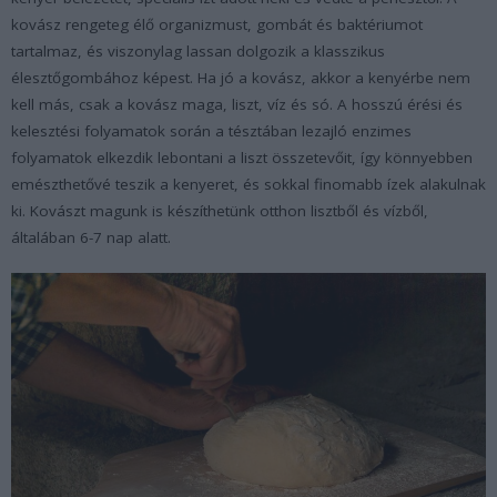
kovász rengeteg élő organizmust, gombát és baktériumot
tartalmaz, és viszonylag lassan dolgozik a klasszikus
élesztőgombához képest. Ha jó a kovász, akkor a kenyérbe nem
kell más, csak a kovász maga, liszt, víz és só. A hosszú érési és
kelesztési folyamatok során a tésztában lezajló enzimes
folyamatok elkezdik lebontani a liszt összetevőit, így könnyebben
emészthetővé teszik a kenyeret, és sokkal finomabb ízek alakulnak
ki. Kovászt magunk is készíthetünk otthon lisztből és vízből,
általában 6-7 nap alatt.