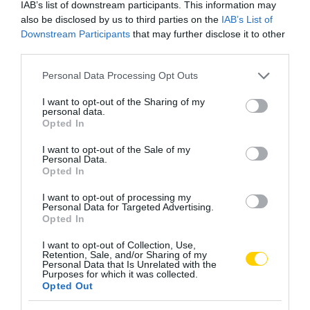
IAB’s list of downstream participants. This information may
also be disclosed by us to third parties on the
IAB’s List of
Downstream Participants
that may further disclose it to other
third parties.
Please note that this website/app uses one or more Google
Personal Data Processing Opt Outs
services and may gather and store information including but
not limited to your visit or usage behaviour. You may click to
I want to opt-out of the Sharing of my
personal data.
grant or deny consent to Google and its third-party tags to
Opted In
use your data for below specified purposes in below Google
consent section.
I want to opt-out of the Sale of my
Personal Data.
Opted In
I want to opt-out of processing my
Personal Data for Targeted Advertising.
Opted In
I want to opt-out of Collection, Use,
Retention, Sale, and/or Sharing of my
Personal Data that Is Unrelated with the
Purposes for which it was collected.
Opted Out