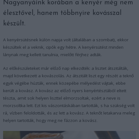
Nagyanyáink korában a kenyér még nem
élesztővel, hanem többnyire kovásszal
készült.
A kenyérsütésnek külön napja volt (általában a szombat), ekkor
készültek el a veknik, cipók egy hétre. A kenyérsütést minden
lánynak meg kellett tanulnia, mielőtt férjhez adták.
Az előkészületeket már előző nap elkezdték: a lisztet átszitálták,
majd következett a kovászolás. Az átszitált liszt egy részét a teknő
egyik végébe húzták, ennek közepébe mélyedést vájtak, ebbe
került a kovász. A kovász az előző nyers kenyértésztából eltett
tészta, amit sok helyen liszttel elmorzsoltak, ezért a neve is
morzsoltka lett. Ezt kis vászontáskában tartották, s ha szükség volt
rá, vízben feloldották, és az lett a kovász. A teknőt letakarva meleg
helyen tartották, hogy meg ne fázzon a kovász.