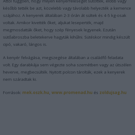
Attól függően, hogy milyen kenyérféleséget sütöttek, előbb vagy
később tették be azt, közelebb vagy távolabb helyezték a kemence
szájához. A kenyerek általában 2-3 órán át sültek és 4-5 kg-osak
voltak. Amikor kivették őket, aljukat leseperték, majd
megmosdatták őket, hogy szép fényesek legyenek. Ezután
sütőabroszba beletekerve hagyták kihűlni. Sütéskor mindig készült
cipó, vakaró, lángos is.
A kenyér felvágása, megszegése általában a családfő feladata
volt. Egy darabkája sem végezte soha szemétben vagy az útszélen
heverve, megbecsülték. Nyitott polcon tárolták, ezek a kenyerek
nem száradtak ki.
Források:
mek.oszk.hu
,
www.promenad.hu
és
zoldujsag.hu