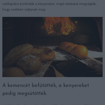
sütőlapátra borították a kenyereket, majd oldalukat megvágták,
hogy szebben nyíljanak meg.
A kemencét befűtötték, a kenyereket
pedig megsütötték.