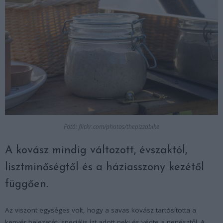
Fotó: flickr.com/photos/thepizzabike
A kovász mindig változott, évszaktól,
lisztminőségtől és a háziasszony kezétől
függően.
Az viszont egységes volt, hogy a savas kovász tartósította a
kenyér belezetét, speciális ízt adott neki és védte a penésztől. A