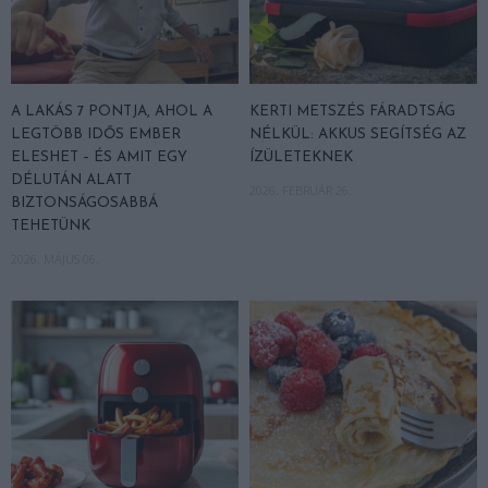
A LAKÁS 7 PONTJA, AHOL A
KERTI METSZÉS FÁRADTSÁG
LEGTÖBB IDŐS EMBER
NÉLKÜL: AKKUS SEGÍTSÉG AZ
ELESHET – ÉS AMIT EGY
ÍZÜLETEKNEK
DÉLUTÁN ALATT
2026. FEBRUÁR 26.
BIZTONSÁGOSABBÁ
TEHETÜNK
2026. MÁJUS 06.