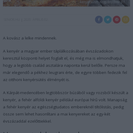
kenyersutes nagyanyaink 01
SENIOR.HU
2020. ÁPRILIS 02.
A kovász a lelke mindennek.
A kenyér a magyar ember táplálkozásában évszázadokon
keresztül központi helyet foglalt el, és még ma is elmondhatjuk,
hogy a legtöbb család asztalára naponta kerül belőle. Persze ma
már elegendő a pékhez leugrani érte, de egyre többen fedezik fel
az otthoni kenyérsütés élményét is.
A Kárpát-medencében legtöbbször búzából vagy rozsból készült a
kenyér, a fehér alföldi kenyér például európai hírű volt. Manapság
a fehér kenyér az egészségtudatos embereknél tiltólistás, pedig
össze sem lehet hasonlítani a mai kenyereket az egy-két
évszázaddal ezelőttiekkel.