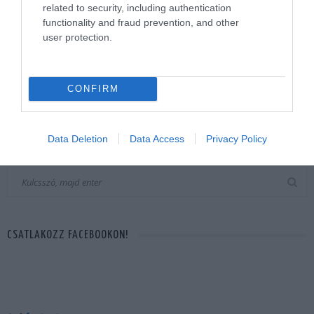
related to security, including authentication
functionality and fraud prevention, and other
user protection.
Népi naptár nyomában: Augusztus első fele – Lőrinc
a dinnyében, Nagyboldogasszony fénye és a nyárutó
első sóhaja
CONFIRM
Data Deletion
Data Access
Privacy Policy
KERESÉS AZ OLDALON
CSATLAKOZZ FACEBOOKON!