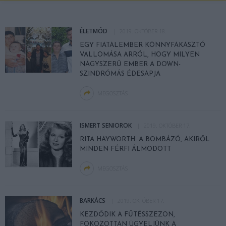
ÉLETMÓD
2019. OKTÓBER 18.
EGY FIATALEMBER KÖNNYFAKASZTÓ
VALLOMÁSA ARRÓL, HOGY MILYEN
NAGYSZERŰ EMBER A DOWN-
SZINDRÓMÁS ÉDESAPJA
MEGOSZTÁS
ISMERT SENIOROK
2019. OKTÓBER 17.
RITA HAYWORTH: A BOMBÁZÓ, AKIRŐL
MINDEN FÉRFI ÁLMODOTT
MEGOSZTÁS
BARKÁCS
2019. OKTÓBER 17.
KEZDŐDIK A FŰTÉSSZEZON,
FOKOZOTTAN ÜGYELJÜNK A