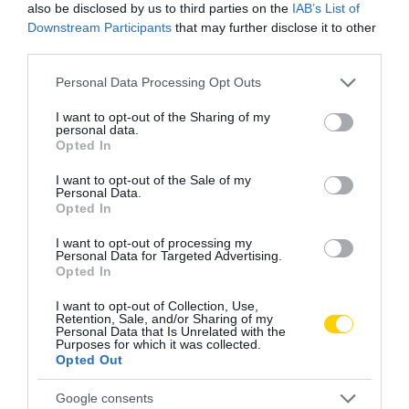
also be disclosed by us to third parties on the
IAB’s List of
Downstream Participants
that may further disclose it to other
third parties.
Please note that this website/app uses one or more Google
Personal Data Processing Opt Outs
services and may gather and store information including but
not limited to your visit or usage behaviour. You may click to
I want to opt-out of the Sharing of my
personal data.
grant or deny consent to Google and its third-party tags to
Opted In
use your data for below specified purposes in below Google
consent section.
I want to opt-out of the Sale of my
Personal Data.
Opted In
I want to opt-out of processing my
Personal Data for Targeted Advertising.
Opted In
I want to opt-out of Collection, Use,
Retention, Sale, and/or Sharing of my
Personal Data that Is Unrelated with the
Purposes for which it was collected.
Opted Out
Google consents