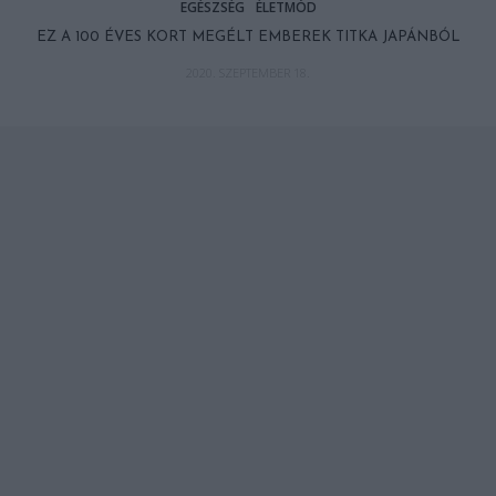
EGÉSZSÉG
ÉLETMÓD
EZ A 100 ÉVES KORT MEGÉLT EMBEREK TITKA JAPÁNBÓL
2020. SZEPTEMBER 18.