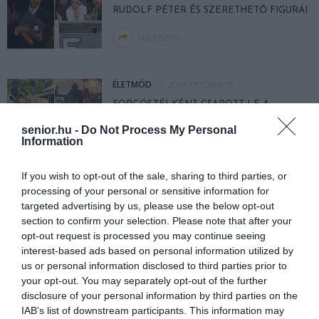
RUDOLF PÉTER ÉS SZERETHETŐ FIGURÁI
MEGOSZTÁS
ÉLETMÓD
2019. OKTÓBER 15.
FORGÓSZÉLKÉNT CSAPOTT LE A
SZERELEM: A HATVANAS NAGYPAPA
senior.hu -
Do Not Process My Personal
MÁRIS MEGKÉRTE 40 ÉVVEL FIATALABB
Information
KEDVESE KEZÉT
MEGOSZTÁS
If you wish to opt-out of the sale, sharing to third parties, or
processing of your personal or sensitive information for
targeted advertising by us, please use the below opt-out
section to confirm your selection. Please note that after your
…
…
1
261
262
263
355
opt-out request is processed you may continue seeing
interest-based ads based on personal information utilized by
us or personal information disclosed to third parties prior to
your opt-out. You may separately opt-out of the further
disclosure of your personal information by third parties on the
IAB’s list of downstream participants. This information may