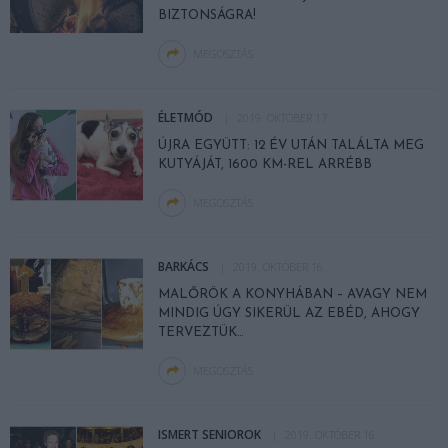
BIZTONSÁGRA!
MEGOSZTÁS
ÉLETMÓD
2019. OKTÓBER 17.
ÚJRA EGYÜTT: 12 ÉV UTÁN TALÁLTA MEG
KUTYÁJÁT, 1600 KM-REL ARRÉBB
MEGOSZTÁS
BARKÁCS
2019. OKTÓBER 16.
MALŐRÖK A KONYHÁBAN – AVAGY NEM
MINDIG ÚGY SIKERÜL AZ EBÉD, AHOGY
TERVEZTÜK…
MEGOSZTÁS
ISMERT SENIOROK
2019. OKTÓBER 16.