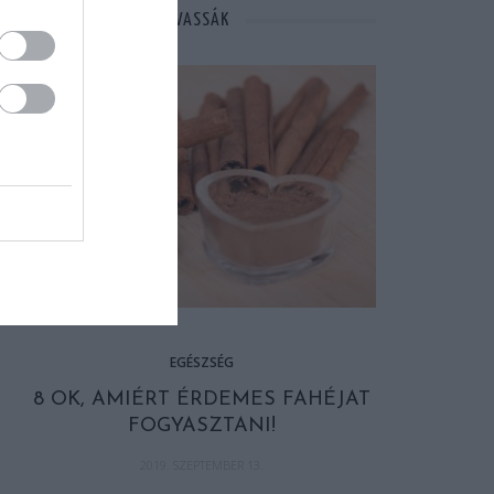
MÁSOK ÉPPEN EZT OLVASSÁK
EGÉSZSÉG
8 OK, AMIÉRT ÉRDEMES FAHÉJAT
FOGYASZTANI!
2019. SZEPTEMBER 13.