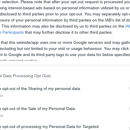
r selection. Please note that after your opt-out request is processed y
eing interest-based ads based on personal information utilized by us or
disclosed to third parties prior to your opt-out. You may separately opt-
losure of your personal information by third parties on the IAB’s list of
. This information may also be disclosed by us to third parties on the
IA
Participants
that may further disclose it to other third parties.
BARKÁCS
PROGRAM
 that this website/app uses one or more Google services and may gath
ZI
A LENYŰGÖZŐ JAPÁNCIPRUS
including but not limited to your visit or usage behaviour. You may click 
T
SUGÁRÚT A VILÁG LEGHOSSZABB,
 to Google and its third-party tags to use your data for below specifi
FÁKKAL SZEGÉLYEZETT SUGÁRÚTJA
ogle consent section.
2019. MÁRCIUS 05.
l Data Processing Opt Outs
o opt-out of the Sharing of my personal data.
In
o opt-out of the Sale of my Personal Data.
In
to opt-out of processing my Personal Data for Targeted