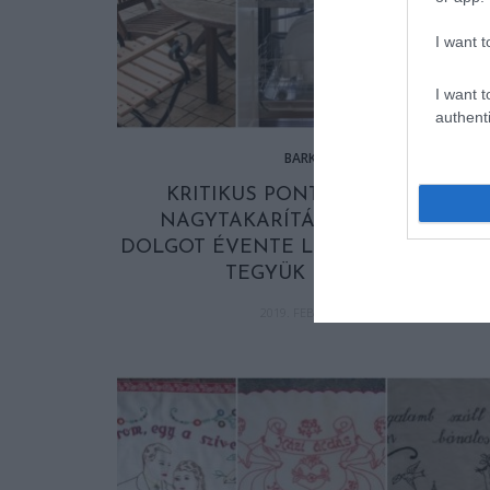
I want t
I want t
authenti
BARKÁCS
KRITIKUS PONTOK A TAVASZI
NAGYTAKARÍTÁSNÁL: EZT A 16
DOLGOT ÉVENTE LEGALÁBB EGYSZ
TEGYÜK RENDBE!
2019. FEBRUÁR 19.