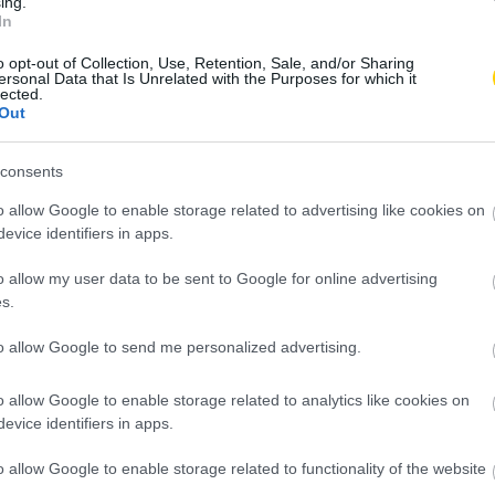
ing.
In
o opt-out of Collection, Use, Retention, Sale, and/or Sharing
ersonal Data that Is Unrelated with the Purposes for which it
lected.
Out
consents
BARKÁCS
ÉLETMÓD
o allow Google to enable storage related to advertising like cookies on
ÍME A NAGYMAMÁK LEGMÓKÁSABB
evice identifiers in apps.
AJÁNDÉKAI!
o allow my user data to be sent to Google for online advertising
2019. FEBRUÁR 21.
s.
to allow Google to send me personalized advertising.
o allow Google to enable storage related to analytics like cookies on
evice identifiers in apps.
o allow Google to enable storage related to functionality of the website