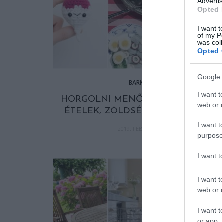
Advertis
Opted 
I want t
of my P
was col
Opted 
Google 
BARKÁCS
I want t
HORGOLNI MENŐ – MOST A BÁJOS
web or d
ÉTELEK, ZÖLDSÉGEK HÓDÍTANAK
I want t
2019. FEBRUÁR 22.
purpose
I want 
I want t
web or d
I want t
or app.