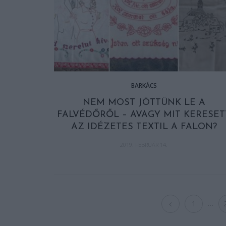
BARKÁCS
NEM MOST JÖTTÜNK LE A
FALVÉDŐRŐL – AVAGY MIT KERESET
AZ IDÉZETES TEXTIL A FALON?
2019. FEBRUÁR 14.
…
1