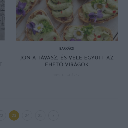
BARKÁCS
JÖN A TAVASZ, ÉS VELE EGYÜTT AZ
T
EHETŐ VIRÁGOK
2019. FEBRUÁR 12.
22
23
24
25