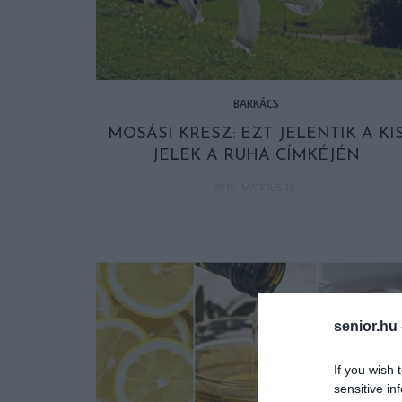
BARKÁCS
MOSÁSI KRESZ: EZT JELENTIK A KI
JELEK A RUHA CÍMKÉJÉN
2019. MÁRCIUS 13.
senior.hu
If you wish 
sensitive in