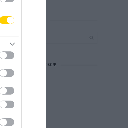
KERESÉS AZ OLDALON
CSATLAKOZZ FACEBOOKON!