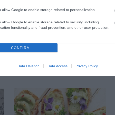
o allow Google to enable storage related to personalization.
o allow Google to enable storage related to security, including
cation functionality and fraud prevention, and other user protection.
BARKÁCS
TUDSZ UJJAL KÖTÖGETNI?
CONFIRM
PILLANATOK ALATT MEGTANULHATSZ!
ER
2019. FEBRUÁR 15.
Data Deletion
Data Access
Privacy Policy